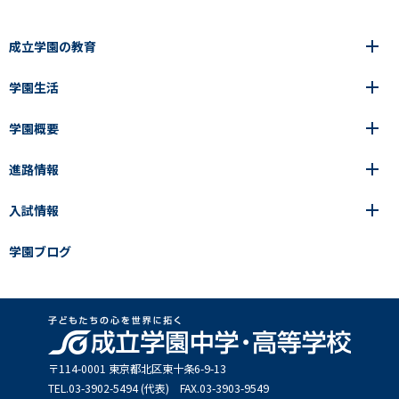
成立学園の教育
学園生活
6年間の一貫教育
高等学校
学園概要
高等学校
年間行事
中学校
アース・プロジェクト
成立生の1日
進路情報
中学校
学園の歩み
成立メソッド
施設紹介
アース・プロジェクト
校長挨拶
コース・クラス選択
部活動紹介
入試情報
成立学園ならではの教育
進路・進学
成立メソッド
アクセス
教科指導の特徴
制服
教科指導の特徴
卒業生の声
学園ブログ
学園ブログ
見える学力×見えない学力
中学入試Q&A
卒業生の声
SEIRITZ TV
高校入試Q&A
入試結果
説明会・イベント日程
出願方法・募集要項
〒114-0001 東京都北区東⼗条6-9-13
TEL.03-3902-5494 (代表) FAX.03-3903-9549