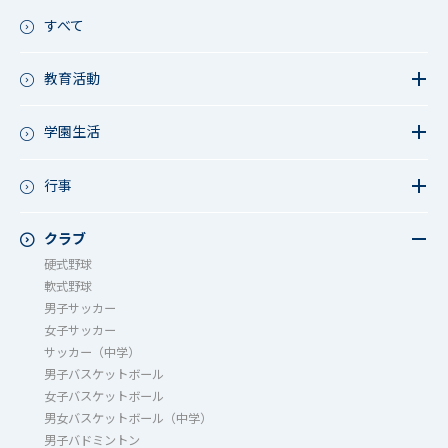
すべて
教育活動
教育活動（中学）
教育活動（高校）
学園生活
教育活動（中高）
教員リレー～今日の1枚～
教育活動（その他）
今日の1枚～ｸﾗｽ&ｸﾗﾌﾞ編～
行事
アース・プロジェクト
学校長ブログ
鷲宮祭（体育祭）
校外研修
成立祭（文化祭）
クラブ
行事（その他）
硬式野球
夏フェス
軟式野球
男子サッカー
女子サッカー
サッカー（中学）
男子バスケットボール
女子バスケットボール
男女バスケットボール（中学）
男子バドミントン