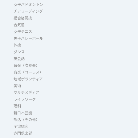
女子バドミントン
チアリーディング
総合格闘技
合気道
女子テニス
男子バレーボール
体操
ダンス
英会話
音楽（吹奏楽）
音楽（コーラス）
地域ボランティア
美術
マルチメディア
ライフワーク
理科
新日本芸能
部活（その他）
宇宙探究
赤門倶楽部