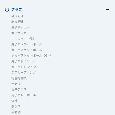
鷲宮祭（体育祭）
校外研修
成立祭（文化祭）
クラブ
行事（その他）
硬式野球
夏フェス
軟式野球
男子サッカー
女子サッカー
サッカー（中学）
男子バスケットボール
女子バスケットボール
男女バスケットボール（中学）
男子バドミントン
女子バドミントン
チアリーディング
総合格闘技
合気道
女子テニス
男子バレーボール
体操
ダンス
英会話