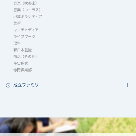
音楽（吹奏楽）
音楽（コーラス）
地域ボランティア
美術
マルチメディア
ライフワーク
理科
新日本芸能
部活（その他）
宇宙探究
赤門倶楽部
成立ファミリー
成立ファミリー