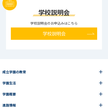
学校説明会
学校説明会のお申込みはこちら
学校説明会
成立学園の教育
学園生活
6年間の一貫教育
高等学校
学園概要
高等学校
年間行事
中学校
アース・プロジェクト
成立生の1日
進路情報
中学校
学園の歩み
成立メソッド
施設紹介