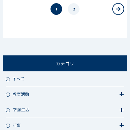
1
2
カテゴリ
すべて
教育活動
教育活動（中学）
教育活動（高校）
学園生活
教育活動（中高）
教員リレー～今日の1枚～
教育活動（その他）
今日の1枚～ｸﾗｽ&ｸﾗﾌﾞ編～
行事
アース・プロジェクト
学校長ブログ