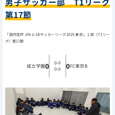
男子サッカー部 T1リーグ
第17節
「高円宮杯 JFA U-18サッカーリーグ2025 東京」１部（T1リー
グ）第17節
0-0
0
0
成立学園
FC東京B
0-0