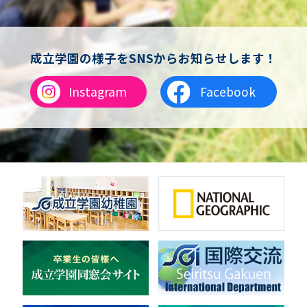
男女バスケットボール（中学）
男子バドミントン
女子バドミントン
チアリーディング
成立学園の様子をSNSからお知らせします！
総合格闘技
合気道
Instagram
Facebook
女子テニス
男子バレーボール
体操
ダンス
英会話
音楽（吹奏楽）
音楽（コーラス）
地域ボランティア
美術
マルチメディア
ライフワーク
理科
新日本芸能
部活（その他）
宇宙探究