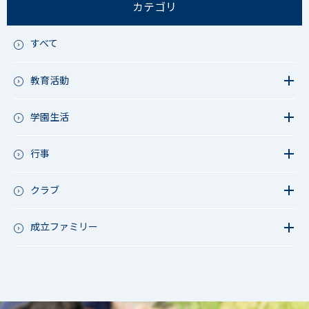
カテゴリ
すべて
教育活動
教育活動（中学）
教育活動（高校）
学園生活
教育活動（中高）
教員リレー～今日の1枚～
教育活動（その他）
今日の1枚～ｸﾗｽ&ｸﾗﾌﾞ編～
行事
アース・プロジェクト
学校長ブログ
鷲宮祭（体育祭）
校外研修
成立祭（文化祭）
クラブ
行事（その他）
硬式野球
夏フェス
軟式野球
成立ファミリー
男子サッカー
成立ファミリー
女子サッカー
サッカー（中学）
男子バスケットボール
女子バスケットボール