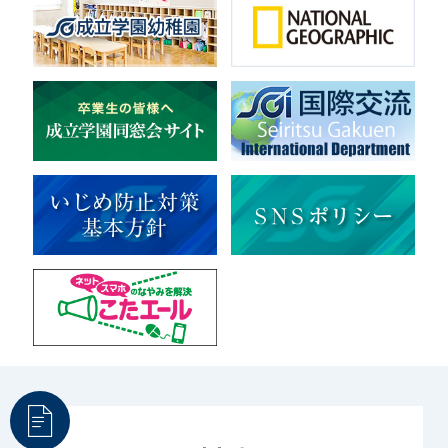
音楽（コーラス）
地域ボランティア
美術
マルチメディア
ライフワーク
理科
新日本芸能
部活（その他）
宇宙探究
赤門倶楽部