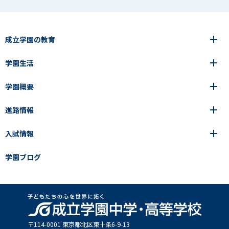
成立学園の教育
学園生活
6年間の一貫教育
高等学校
学園概要
高等学校
年間行事
中学校
アース・プロジェクト
成立生の1日
進路情報
中学校
学園の歩み
成立メソッド
施設紹介
アース・プロジェクト
校長挨拶
コース・クラス選択
部活動紹介
入試情報
成立学園ならではの教育
進路・進学
成立メソッド
アクセス
教科指導の特徴
制服
教科指導の特徴
卒業生の声
学園ブログ
学園ブログ
見える学力×見えない学力
中学入試Q&A
卒業生の声
SEIRITZ TV
高校入試Q&A
入試結果
説明会・イベント日程
出願方法・募集要項
〒114-0001 東京都北区東⼗条6-9-13