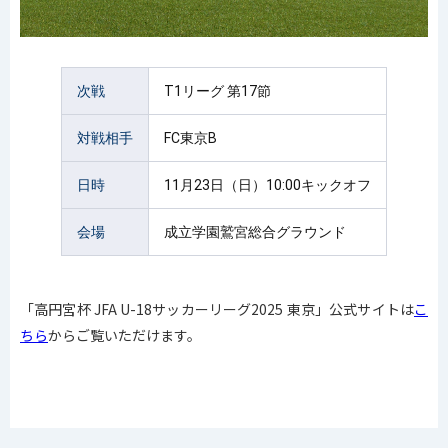
次戦
T1リーグ 第17節
対戦相手
FC東京B
日時
11月23日（日）10:00キックオフ
会場
成立学園鷲宮総合グラウンド
「高円宮杯 JFA U-18サッカーリーグ2025 東京」公式サイトは
こ
ちら
からご覧いただけます。