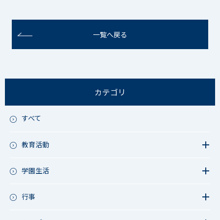
一覧へ戻る
カテゴリ
すべて
教育活動
教育活動（中学）
教育活動（高校）
学園生活
教育活動（中高）
教員リレー～今日の1枚～
教育活動（その他）
今日の1枚～ｸﾗｽ&ｸﾗﾌﾞ編～
行事
アース・プロジェクト
学校長ブログ
鷲宮祭（体育祭）
校外研修