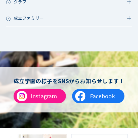
成立祭（文化祭）
クラブ
行事（その他）
硬式野球
夏フェス
軟式野球
成立ファミリー
男子サッカー
成立ファミリー
女子サッカー
サッカー（中学）
男子バスケットボール
女子バスケットボール
男女バスケットボール（中学）
男子バドミントン
女子バドミントン
チアリーディング
成立学園の様子をSNSからお知らせします！
総合格闘技
合気道
Instagram
Facebook
女子テニス
男子バレーボール
体操
ダンス
英会話
音楽（吹奏楽）