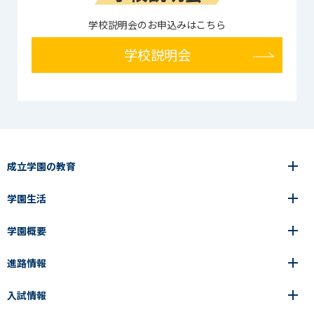
学校説明会のお申込みはこちら
学校説明会
成立学園の教育
学園生活
6年間の一貫教育
高等学校
学園概要
高等学校
年間行事
中学校
アース・プロジェクト
成立生の1日
進路情報
中学校
学園の歩み
成立メソッド
施設紹介
アース・プロジェクト
校長挨拶
コース・クラス選択
部活動紹介
入試情報
成立学園ならではの教育
進路・進学
成立メソッド
アクセス
教科指導の特徴
制服