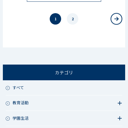
1
2
カテゴリ
すべて
教育活動
教育活動（中学）
教育活動（高校）
学園生活
教育活動（中高）
教員リレー～今日の1枚～