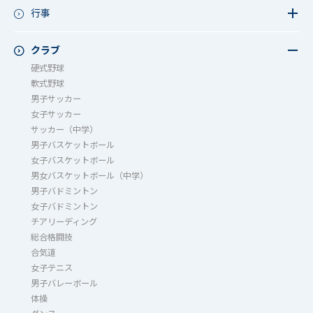
教育活動（その他）
今日の1枚～ｸﾗｽ&ｸﾗﾌﾞ編～
行事
アース・プロジェクト
学校長ブログ
鷲宮祭（体育祭）
校外研修
成立祭（文化祭）
クラブ
行事（その他）
硬式野球
夏フェス
軟式野球
男子サッカー
女子サッカー
サッカー（中学）
男子バスケットボール
女子バスケットボール
男女バスケットボール（中学）
男子バドミントン
女子バドミントン
チアリーディング
総合格闘技
合気道
女子テニス
男子バレーボール
体操