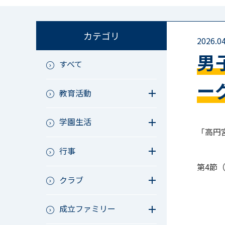
カテゴリ
2026.04
男
すべて
ー
教育活動
教育活動（中学）
学園生活
教育活動（高校）
「高円宮
教育活動（中高）
教員リレー～今日の1枚～
教育活動（その他）
行事
今日の1枚～ｸﾗｽ&ｸﾗﾌﾞ編～
アース・プロジェクト
学校長ブログ
第4節（2
鷲宮祭（体育祭）
校外研修
クラブ
成立祭（文化祭）
行事（その他）
硬式野球
夏フェス
成立ファミリー
軟式野球
男子サッカー
成立ファミリー