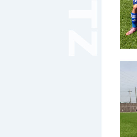
音楽（コーラス）
地域ボランティア
美術
マルチメディア
ライフワーク
理科
新日本芸能
部活（その他）
宇宙探究
赤門倶楽部