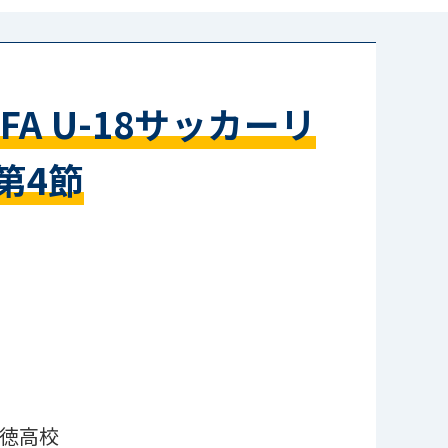
A U-18サッカーリ
第4節
徳高校