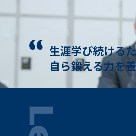
⽣涯学び続ける
⾃ら鍛える⼒を