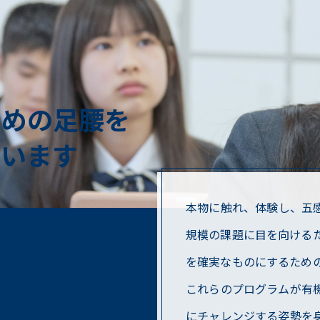
ための⾜腰を
養います
本物に触れ、体験し、五
規模の課題に目を向ける
を確実なものにするため
これらのプログラムが有
にチャレンジする姿勢を