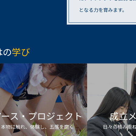
となる力を育みます。
はの
学び
アース・プロジェクト
成立
本物に触れ、体験し、五感を磨く
⽇々の積み重