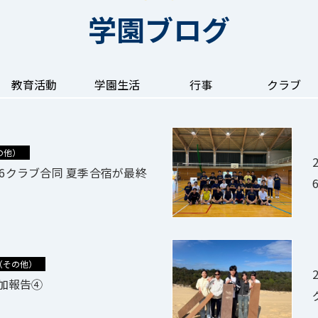
学園ブログ
教育活動
学園生活
行事
クラブ
の他）
2
6クラブ合同 夏季合宿が最終
（その他）
2
加報告④