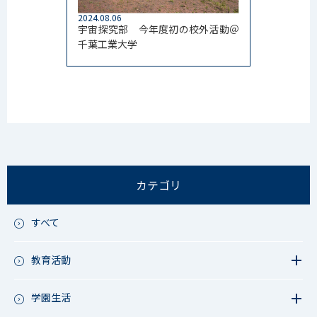
2024.08.06
宇宙探究部 今年度初の校外活動＠
千葉工業大学
カテゴリ
すべて
教育活動
教育活動（中学）
教育活動（高校）
学園生活
教育活動（中高）
教員リレー～今日の1枚～