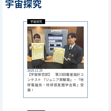
宇宙探究
宇宙探究
2025.11.25
【宇宙探究部】 第33回衛星設計コ
ンテスト 『ジュニア実験賞』・『地
球電磁気・地球惑星圏学会賞』受
賞！