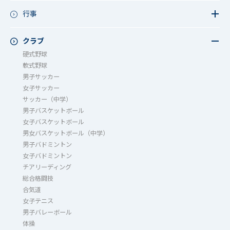
教育活動（その他）
今日の1枚～ｸﾗｽ&ｸﾗﾌﾞ編～
行事
アース・プロジェクト
学校長ブログ
鷲宮祭（体育祭）
校外研修
成立祭（文化祭）
クラブ
行事（その他）
硬式野球
夏フェス
軟式野球
男子サッカー
女子サッカー
サッカー（中学）
男子バスケットボール
女子バスケットボール
男女バスケットボール（中学）
男子バドミントン
女子バドミントン
チアリーディング
総合格闘技
合気道
女子テニス
男子バレーボール
体操