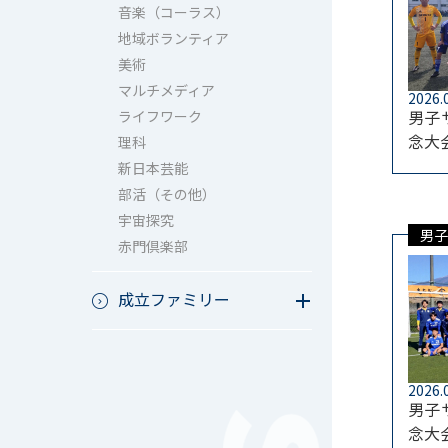
音楽（コーラス）
地域ボランティア
美術
マルチメディア
2026.
男子
ライフワーク
念大
理科
新日本芸能
部活（その他）
宇宙探究
男子
赤門倶楽部
成立ファミリー
成立ファミリー
2026.
男子
念大