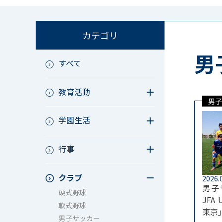
カテゴリ
男
すべて
教育活動
男子
教育活動（中学）
学園生活
教育活動（高校）
教育活動（中高）
教員リレー～今日の1枚～
教育活動（その他）
行事
今日の1枚～ｸﾗｽ&ｸﾗﾌﾞ編～
アース・プロジェクト
学校長ブログ
鷲宮祭（体育祭）
校外研修
クラブ
成立祭（文化祭）
2026.
男子
行事（その他）
硬式野球
JFA
夏フェス
軟式野球
東京
男子サッカー