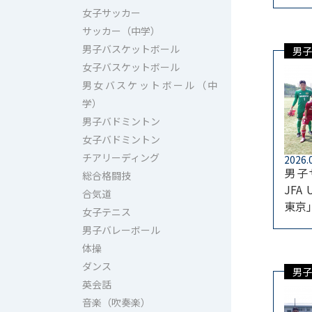
女子サッカー
サッカー（中学）
男子バスケットボール
男子
女子バスケットボール
男女バスケットボール（中
学）
男子バドミントン
女子バドミントン
チアリーディング
2026.
男子
総合格闘技
JFA
合気道
東京
女子テニス
男子バレーボール
体操
ダンス
男子
英会話
音楽（吹奏楽）