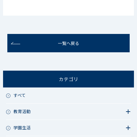
一覧へ戻る
カテゴリ
すべて
教育活動
教育活動（中学）
教育活動（高校）
学園生活
教育活動（中高）
教員リレー～今日の1枚～