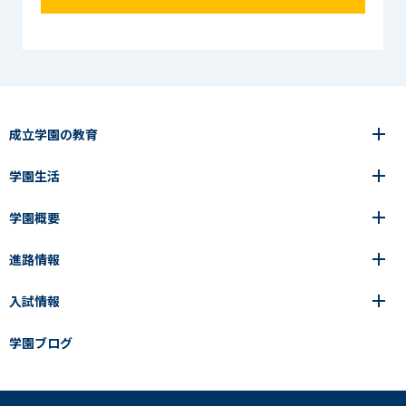
成立学園の教育
学園生活
6年間の一貫教育
高等学校
学園概要
高等学校
年間行事
中学校
アース・プロジェクト
成立生の1日
進路情報
中学校
学園の歩み
成立メソッド
施設紹介
アース・プロジェクト
校長挨拶
コース・クラス選択
部活動紹介
入試情報
成立学園ならではの教育
進路・進学
成立メソッド
アクセス
教科指導の特徴
制服
教科指導の特徴
卒業生の声
学園ブログ
学園ブログ
見える学力×見えない学力
中学入試Q&A
卒業生の声
SEIRITZ TV
高校入試Q&A
入試結果