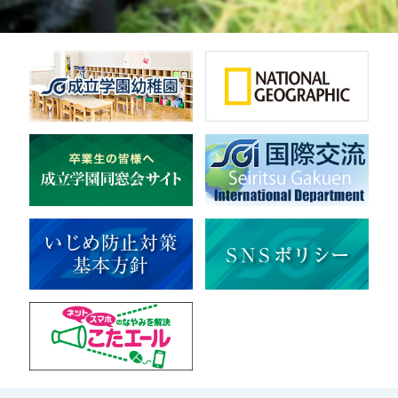
ダンス
英会話
音楽（吹奏楽）
音楽（コーラス）
地域ボランティア
美術
マルチメディア
ライフワーク
理科
新日本芸能
部活（その他）
宇宙探究
赤門倶楽部