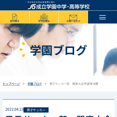
資料請求
学校説明会
お問い合わせ
学園ブログ
トップページ
学園ブログ
男子サッカー部 関東大会予選準決勝
2022.04.23
男子サッカー