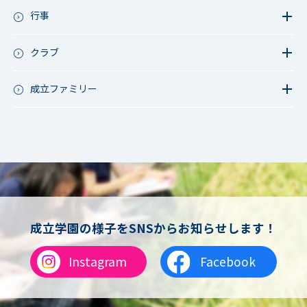
教育活動（その他）
今日の1枚～ｸﾗｽ&ｸﾗﾌﾞ編～
行事
アース・プロジェクト
学校長ブログ
鷲宮祭（体育祭）
校外研修
成立祭（文化祭）
クラブ
行事（その他）
硬式野球
夏フェス
軟式野球
成立ファミリー
男子サッカー
成立ファミリー
女子サッカー
サッカー（中学）
男子バスケットボール
女子バスケットボール
男女バスケットボール（中学）
男子バドミントン
女子バドミントン
チアリーディング
成立学園の様子をSNSからお知らせします！
総合格闘技
合気道
Instagram
Facebook
女子テニス
男子バレーボール
体操