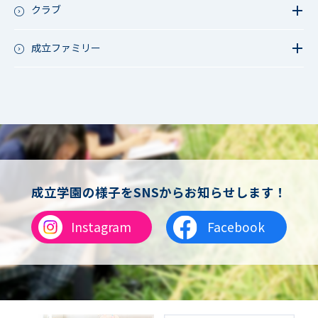
成立祭（文化祭）
クラブ
行事（その他）
硬式野球
夏フェス
軟式野球
成立ファミリー
男子サッカー
成立ファミリー
女子サッカー
サッカー（中学）
男子バスケットボール
女子バスケットボール
男女バスケットボール（中学）
男子バドミントン
女子バドミントン
チアリーディング
成立学園の様子をSNSからお知らせします！
総合格闘技
合気道
Instagram
Facebook
女子テニス
男子バレーボール
体操
ダンス
英会話
音楽（吹奏楽）