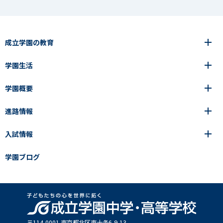
成立学園の教育
学園生活
6年間の一貫教育
高等学校
学園概要
高等学校
年間行事
中学校
アース・プロジェクト
成立生の1日
進路情報
中学校
学園の歩み
成立メソッド
施設紹介
アース・プロジェクト
校長挨拶
コース・クラス選択
部活動紹介
入試情報
成立学園ならではの教育
進路・進学
成立メソッド
アクセス
教科指導の特徴
制服
教科指導の特徴
卒業生の声
学園ブログ
学園ブログ
見える学力×見えない学力
中学入試Q&A
卒業生の声
SEIRITZ TV
高校入試Q&A
入試結果
説明会・イベント日程
出願方法・募集要項
〒114-0001 東京都北区東⼗条6-9-13