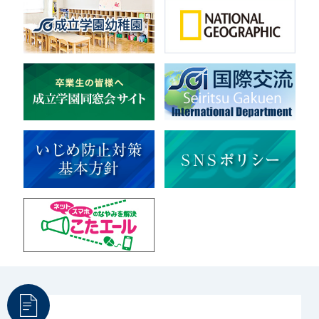
音楽（コーラス）
地域ボランティア
美術
マルチメディア
ライフワーク
理科
新日本芸能
部活（その他）
宇宙探究
赤門倶楽部