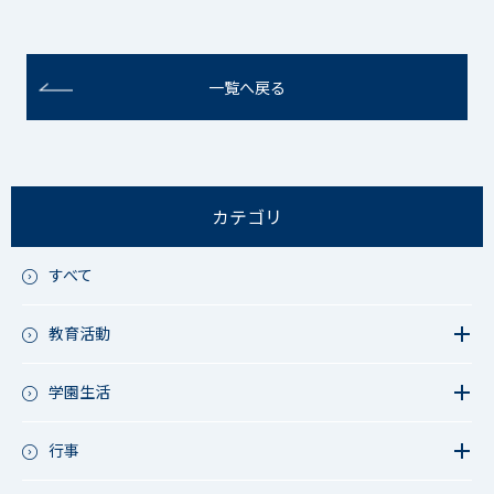
一覧へ戻る
カテゴリ
すべて
教育活動
教育活動（中学）
教育活動（高校）
学園生活
教育活動（中高）
教員リレー～今日の1枚～
教育活動（その他）
今日の1枚～ｸﾗｽ&ｸﾗﾌﾞ編～
行事
アース・プロジェクト
学校長ブログ
鷲宮祭（体育祭）
校外研修