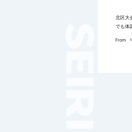
女子サッカー
サッカー（中学）
北区大
男子バスケットボール
でも体
女子バスケットボール
男女バスケットボール（中
From
学）
男子バドミントン
女子バドミントン
チアリーディング
総合格闘技
合気道
女子テニス
男子バレーボール
体操
ダンス
英会話
音楽（吹奏楽）