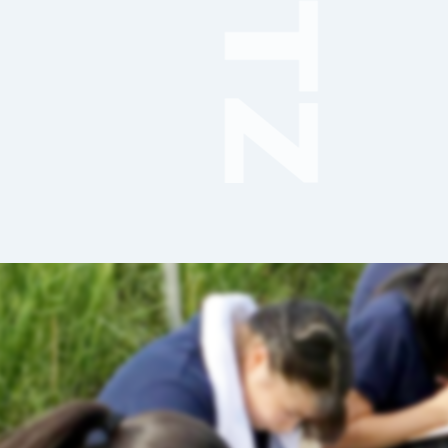
音楽（コーラス）
地域ボランティア
美術
マルチメディア
ライフワーク
理科
新日本芸能
部活（その他）
宇宙探究
赤門倶楽部