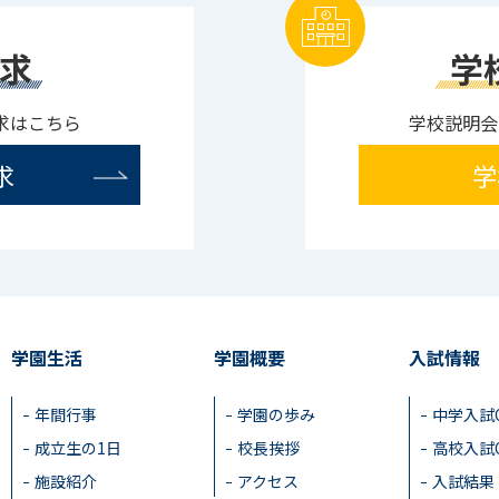
求
学
求はこちら
学校説明会
求
学
学園生活
学園概要
入試情報
年間行事
学園の歩み
中学入試
成立生の1日
校長挨拶
高校入試
施設紹介
アクセス
入試結果