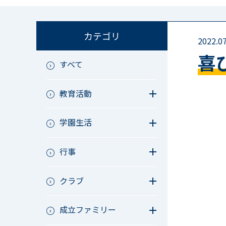
カテゴリ
2022.07
喜
すべて
教育活動
教育活動（中学）
学園生活
教育活動（高校）
教育活動（中高）
教員リレー～今日の1枚～
教育活動（その他）
行事
今日の1枚～ｸﾗｽ&ｸﾗﾌﾞ編～
アース・プロジェクト
学校長ブログ
鷲宮祭（体育祭）
校外研修
クラブ
成立祭（文化祭）
行事（その他）
硬式野球
夏フェス
成立ファミリー
軟式野球
男子サッカー
成立ファミリー