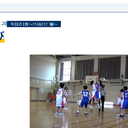
.28
今日の1枚～ｸﾗｽ&ｸﾗﾌﾞ編～
び