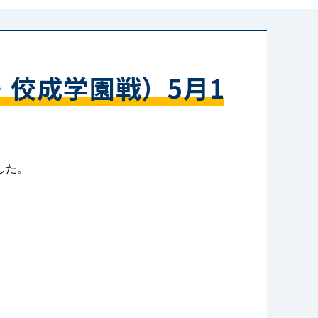
・佼成学園戦）5月1
した。