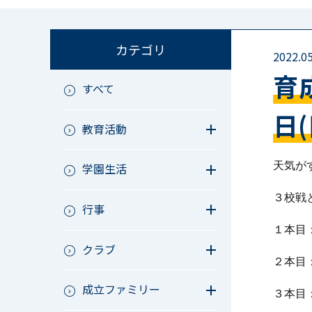
カテゴリ
2022.05
育
すべて
日(
教育活動
教育活動（中学）
天気が
学園生活
教育活動（高校）
教育活動（中高）
教員リレー～今日の1枚～
３校戦
教育活動（その他）
行事
今日の1枚～ｸﾗｽ&ｸﾗﾌﾞ編～
アース・プロジェクト
学校長ブログ
１本目
鷲宮祭（体育祭）
校外研修
クラブ
成立祭（文化祭）
２本目
行事（その他）
硬式野球
夏フェス
成立ファミリー
軟式野球
３本目
男子サッカー
成立ファミリー