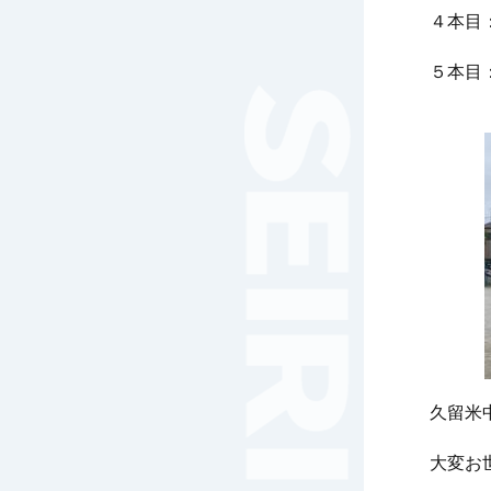
女子サッカー
４本目
サッカー（中学）
５本目
男子バスケットボール
女子バスケットボール
男女バスケットボール（中
学）
男子バドミントン
女子バドミントン
チアリーディング
総合格闘技
合気道
女子テニス
男子バレーボール
体操
久留米
ダンス
英会話
大変お
音楽（吹奏楽）