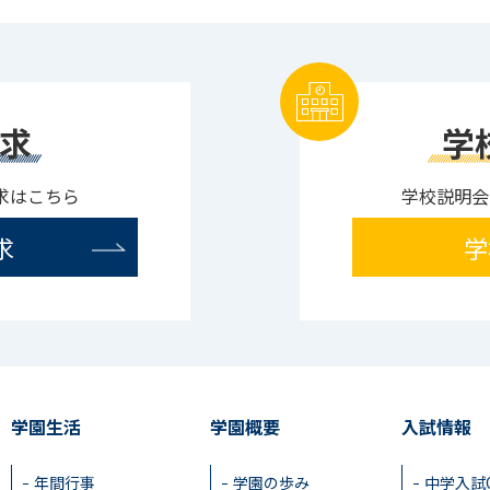
求
学
求はこちら
学校説明会
求
学
学園生活
学園概要
入試情報
年間行事
学園の歩み
中学入試