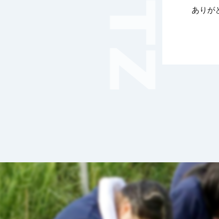
音楽（コーラス）
ありが
地域ボランティア
美術
マルチメディア
ライフワーク
理科
新日本芸能
部活（その他）
宇宙探究
赤門倶楽部