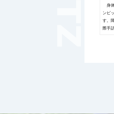
音楽（コーラス）
身体障
地域ボランティア
ンピッ
美術
す。
マルチメディア
際手
ライフワーク
理科
新日本芸能
部活（その他）
宇宙探究
赤門倶楽部