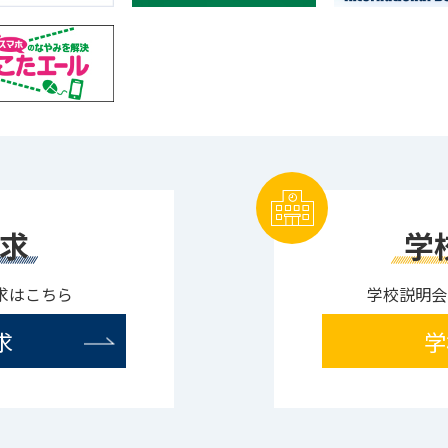
求
学
求はこちら
学校説明会
求
学