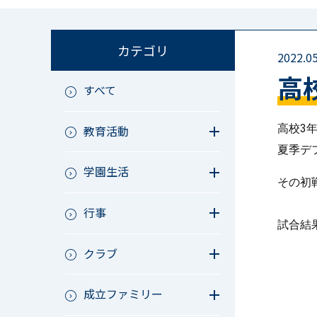
カテゴリ
2022.05
高
すべて
高校3
教育活動
夏季デ
教育活動（中学）
学園生活
教育活動（高校）
その初
教育活動（中高）
教員リレー～今日の1枚～
教育活動（その他）
行事
今日の1枚～ｸﾗｽ&ｸﾗﾌﾞ編～
試合結
アース・プロジェクト
学校長ブログ
鷲宮祭（体育祭）
校外研修
クラブ
成立祭（文化祭）
行事（その他）
硬式野球
夏フェス
成立ファミリー
軟式野球
男子サッカー
成立ファミリー