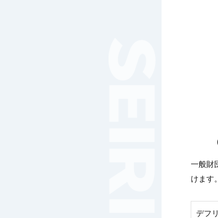
女子サッカー
サッカー（中学）
男子バスケットボール
女子バスケットボール
男女バスケットボール（中
学）
男子バドミントン
女子バドミントン
チアリーディング
総合格闘技
合気道
女子テニス
男子バレーボール
一般財
体操
けます
ダンス
英会話
音楽（吹奏楽）
デフリ