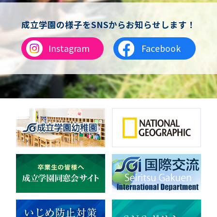
女子バドミントン
チアリーディング
成立学園の様子をSNSからお知らせします！
総合格闘技
合気道
Instagram
Facebook
女子テニス
男子バレーボール
体操
ダンス
英会話
音楽（吹奏楽）
音楽（コーラス）
地域ボランティア
美術
マルチメディア
ライフワーク
理科
新日本芸能
部活（その他）
宇宙探究
赤門倶楽部