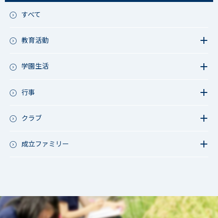
すべて
教育活動
教育活動（中学）
教育活動（高校）
学園生活
教育活動（中高）
教員リレー～今日の1枚～
教育活動（その他）
今日の1枚～ｸﾗｽ&ｸﾗﾌﾞ編～
行事
アース・プロジェクト
学校長ブログ
鷲宮祭（体育祭）
校外研修
成立祭（文化祭）
クラブ
行事（その他）
硬式野球
夏フェス
軟式野球
成立ファミリー
男子サッカー
成立ファミリー
女子サッカー
サッカー（中学）
男子バスケットボール
女子バスケットボール
男女バスケットボール（中学）
男子バドミントン