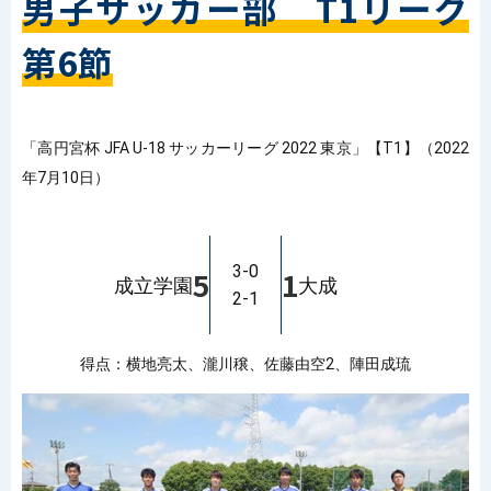
男子サッカー部 T1リーグ
第6節
「高円宮杯 JFA U-18 サッカーリーグ 2022 東京」【T1】（2022
年7月10日）
3-0
5
1
成立学園
大成
2-1
得点：横地亮太、瀧川穣、佐藤由空2、陣田成琉