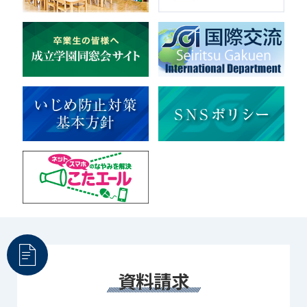
マルチメディア
ライフワーク
理科
新日本芸能
部活（その他）
宇宙探究
赤門倶楽部
資料請求