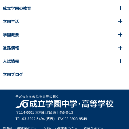
成立学園の教育
学園生活
6年間の一貫教育
高等学校
学園概要
高等学校
年間行事
中学校
アース・プロジェクト
成立生の1日
進路情報
中学校
学園の歩み
成立メソッド
施設紹介
アース・プロジェクト
校長挨拶
コース・クラス選択
部活動紹介
入試情報
成立学園ならではの教育
進路・進学
成立メソッド
アクセス
教科指導の特徴
制服
教科指導の特徴
卒業生の声
学園ブログ
学園ブログ
見える学力×見えない学力
中学入試Q&A
卒業生の声
SEIRITZ TV
高校入試Q&A
入試結果
説明会・イベント日程
出願方法・募集要項
〒114-0001 東京都北区東⼗条6-9-13
TEL.03-3902-5494 (代表) FAX.03-3903-9549
受験生・保護者の方へ
在校生・保護者の方へ
卒業生の方へ