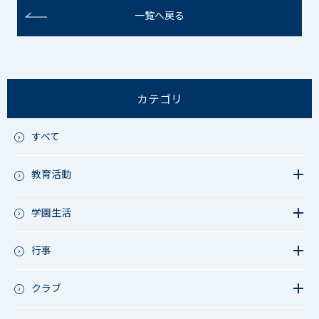
一覧へ戻る
カテゴリ
すべて
教育活動
教育活動（中学）
教育活動（高校）
学園生活
教育活動（中高）
教員リレー～今日の1枚～
教育活動（その他）
今日の1枚～ｸﾗｽ&ｸﾗﾌﾞ編～
行事
アース・プロジェクト
学校長ブログ
鷲宮祭（体育祭）
校外研修
成立祭（文化祭）
クラブ
行事（その他）
硬式野球
夏フェス