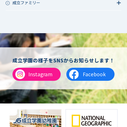
軟式野球
成立ファミリー
男子サッカー
成立ファミリー
女子サッカー
サッカー（中学）
男子バスケットボール
女子バスケットボール
男女バスケットボール（中学）
男子バドミントン
女子バドミントン
チアリーディング
成立学園の様子をSNSからお知らせします！
総合格闘技
合気道
Instagram
Facebook
女子テニス
男子バレーボール
体操
ダンス
英会話
音楽（吹奏楽）
音楽（コーラス）
地域ボランティア
美術