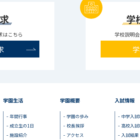
求
学
求はこちら
学校説明会
求
学
学園生活
学園概要
入試情報
年間行事
学園の歩み
中学入試
成立生の1日
校長挨拶
高校入試
施設紹介
アクセス
入試結果