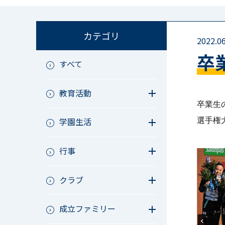
カテゴリ
2022.06
卒
すべて
教育活動
卒業生
教育活動（中学）
選手権
学園生活
教育活動（高校）
教育活動（中高）
教員リレー～今日の1枚～
教育活動（その他）
行事
今日の1枚～ｸﾗｽ&ｸﾗﾌﾞ編～
アース・プロジェクト
学校長ブログ
鷲宮祭（体育祭）
校外研修
クラブ
成立祭（文化祭）
行事（その他）
硬式野球
夏フェス
成立ファミリー
軟式野球
男子サッカー
成立ファミリー