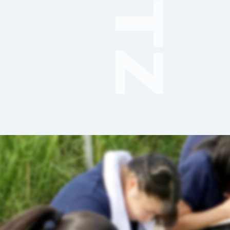
音楽（コーラス）
地域ボランティア
美術
マルチメディア
ライフワーク
理科
新日本芸能
部活（その他）
宇宙探究
赤門倶楽部