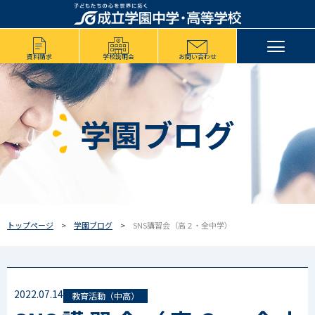
資料請求
学校説明会
お問い合わせ
学園ブログ
トップページ
学園ブログ
SNS講習会（高２・全中学）
2022.07.14
教育活動（中高）