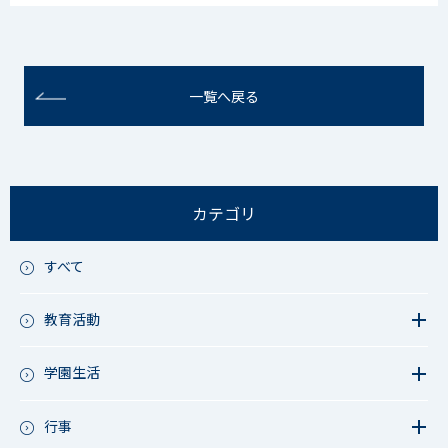
一覧へ戻る
カテゴリ
すべて
教育活動
教育活動（中学）
教育活動（高校）
学園生活
教育活動（中高）
教員リレー～今日の1枚～
教育活動（その他）
今日の1枚～ｸﾗｽ&ｸﾗﾌﾞ編～
行事
アース・プロジェクト
学校長ブログ