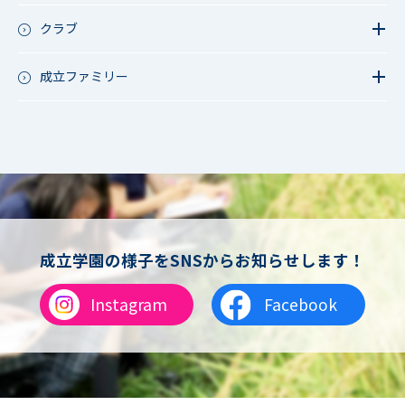
鷲宮祭（体育祭）
校外研修
成立祭（文化祭）
クラブ
行事（その他）
硬式野球
夏フェス
軟式野球
成立ファミリー
男子サッカー
成立ファミリー
女子サッカー
サッカー（中学）
男子バスケットボール
女子バスケットボール
男女バスケットボール（中学）
男子バドミントン
女子バドミントン
チアリーディング
成立学園の様子をSNSからお知らせします！
総合格闘技
合気道
Instagram
Facebook
女子テニス
男子バレーボール
体操
ダンス
英会話