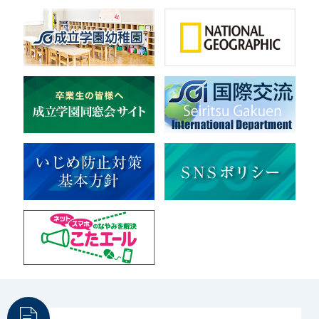
音楽（吹奏楽）
音楽（コーラス）
地域ボランティア
美術
マルチメディア
ライフワーク
理科
新日本芸能
部活（その他）
宇宙探究
赤門倶楽部