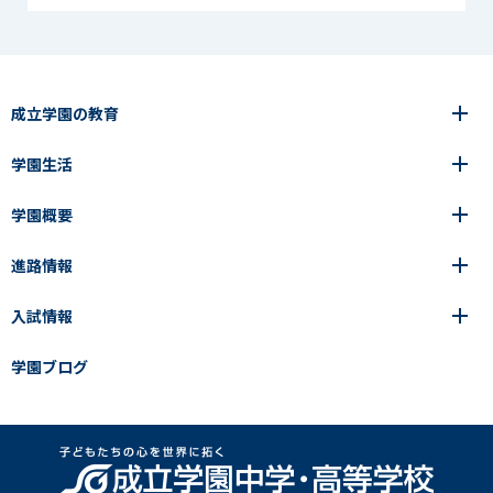
成立学園の教育
学園生活
6年間の一貫教育
高等学校
学園概要
高等学校
年間行事
中学校
アース・プロジェクト
成立生の1日
進路情報
中学校
学園の歩み
成立メソッド
施設紹介
アース・プロジェクト
校長挨拶
コース・クラス選択
部活動紹介
入試情報
成立学園ならではの教育
進路・進学
成立メソッド
アクセス
教科指導の特徴
制服
教科指導の特徴
卒業生の声
学園ブログ
学園ブログ
見える学力×見えない学力
中学入試Q&A
卒業生の声
SEIRITZ TV
高校入試Q&A
入試結果
説明会・イベント日程
出願方法・募集要項