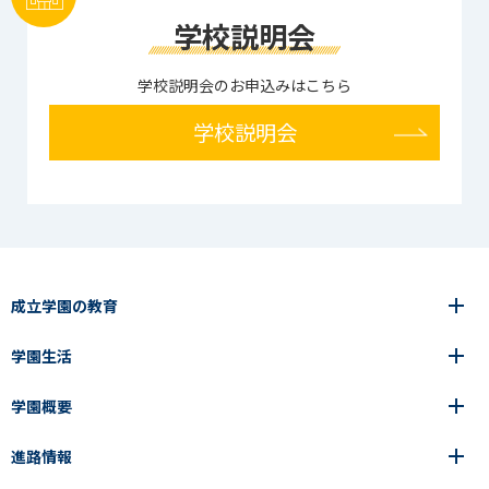
学校説明会
学校説明会のお申込みはこちら
学校説明会
成立学園の教育
学園生活
6年間の一貫教育
高等学校
学園概要
高等学校
年間行事
中学校
アース・プロジェクト
成立生の1日
進路情報
中学校
学園の歩み
成立メソッド
施設紹介
アース・プロジェクト
校長挨拶