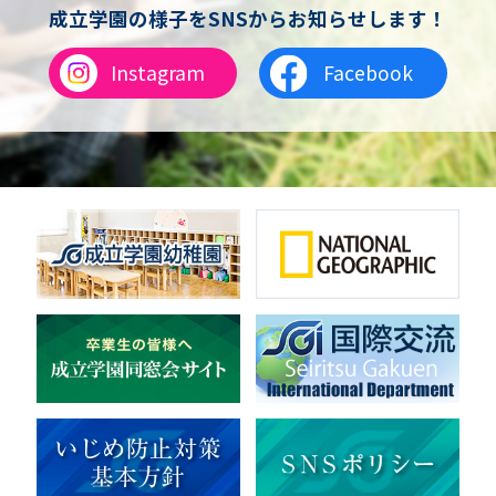
チアリーディング
成立学園の様子をSNSからお知らせします！
総合格闘技
合気道
Instagram
Facebook
女子テニス
男子バレーボール
体操
ダンス
英会話
音楽（吹奏楽）
音楽（コーラス）
地域ボランティア
美術
マルチメディア
ライフワーク
理科
新日本芸能
部活（その他）
宇宙探究
赤門倶楽部