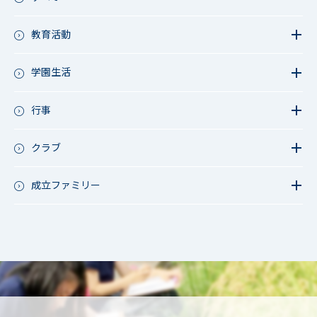
教育活動
教育活動（中学）
教育活動（高校）
学園生活
教育活動（中高）
教員リレー～今日の1枚～
教育活動（その他）
今日の1枚～ｸﾗｽ&ｸﾗﾌﾞ編～
行事
アース・プロジェクト
学校長ブログ
鷲宮祭（体育祭）
校外研修
成立祭（文化祭）
クラブ
行事（その他）
硬式野球
夏フェス
軟式野球
成立ファミリー
男子サッカー
成立ファミリー
女子サッカー
サッカー（中学）
男子バスケットボール
女子バスケットボール
男女バスケットボール（中学）
男子バドミントン
女子バドミントン