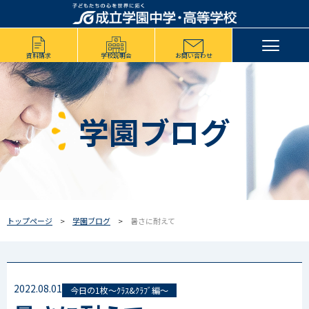
資料請求
学校説明会
お問い合わせ
学園ブログ
トップページ
学園ブログ
暑さに耐えて
2022.08.01
今日の1枚～ｸﾗｽ&ｸﾗﾌﾞ編～