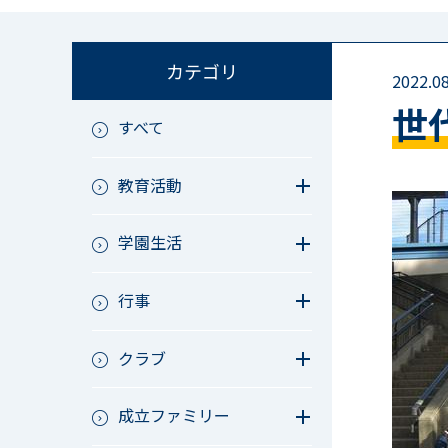
カテゴリ
2022.08
世
すべて
教育活動
教育活動（中学）
学園生活
教育活動（高校）
教育活動（中高）
教員リレー～今日の1枚～
教育活動（その他）
行事
今日の1枚～ｸﾗｽ&ｸﾗﾌﾞ編～
アース・プロジェクト
学校長ブログ
鷲宮祭（体育祭）
校外研修
クラブ
成立祭（文化祭）
行事（その他）
硬式野球
夏フェス
成立ファミリー
軟式野球
男子サッカー
成立ファミリー