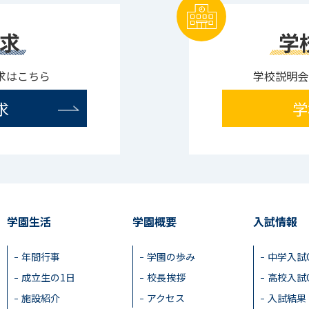
求
学
求はこちら
学校説明会
求
学
学園生活
学園概要
入試情報
年間行事
学園の歩み
中学入試
成立生の1日
校長挨拶
高校入試
施設紹介
アクセス
入試結果