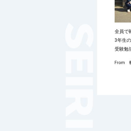
女子サッカー
サッカー（中学）
男子バスケットボール
女子バスケットボール
全員で
男女バスケットボール（中
3年生
学）
受験勉
男子バドミントン
女子バドミントン
From
チアリーディング
総合格闘技
合気道
女子テニス
男子バレーボール
体操
ダンス
英会話
音楽（吹奏楽）