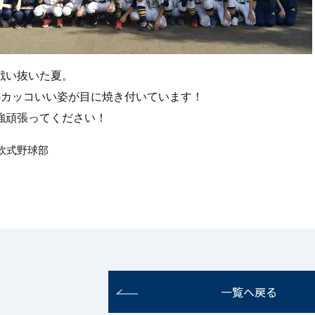
戦い抜いた夏。
のカッコいい姿が目に焼き付いています！
強頑張ってください！
 軟式野球部
一覧へ戻る