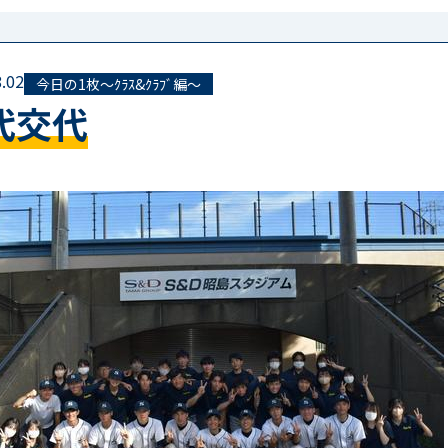
.02
今日の1枚～ｸﾗｽ&ｸﾗﾌﾞ編～
代交代