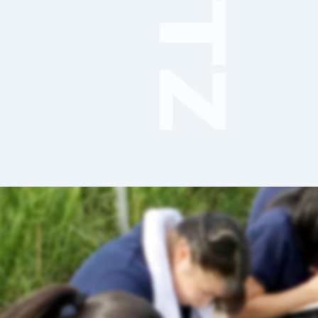
音楽（コーラス）
地域ボランティア
美術
マルチメディア
ライフワーク
理科
新日本芸能
部活（その他）
宇宙探究
赤門倶楽部