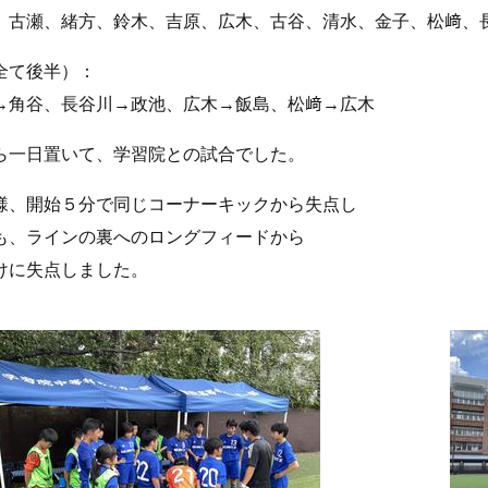
古瀬、緒方、鈴木、吉原、広木、古谷、清水、金子、松﨑、
全て後半）：
角谷、長谷川→政池、広木→飯島、松﨑→広木
ら一日置いて、学習院との試合でした。
様、開始５分で同じコーナーキックから失点し
も、ラインの裏へのロングフィードから
けに失点しました。