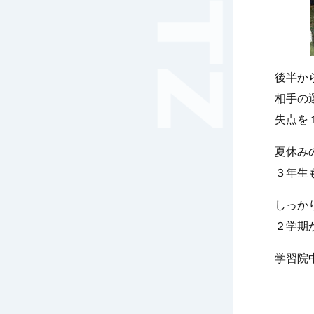
音楽（コーラス）
地域ボランティア
美術
マルチメディア
後半か
ライフワーク
相手の
理科
新日本芸能
失点を
部活（その他）
夏休み
宇宙探究
赤門倶楽部
３年生
しっか
２学期
学習院