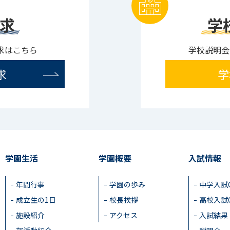
求
学
求はこちら
学校説明会
求
学
学園生活
学園概要
入試情報
年間行事
学園の歩み
中学入試
成立生の1日
校長挨拶
高校入試
施設紹介
アクセス
入試結果