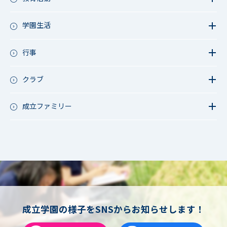
教育活動（中学）
教育活動（高校）
学園生活
教育活動（中高）
教員リレー～今日の1枚～
教育活動（その他）
今日の1枚～ｸﾗｽ&ｸﾗﾌﾞ編～
行事
アース・プロジェクト
学校長ブログ
鷲宮祭（体育祭）
校外研修
成立祭（文化祭）
クラブ
行事（その他）
硬式野球
夏フェス
軟式野球
成立ファミリー
男子サッカー
成立ファミリー
女子サッカー
サッカー（中学）
男子バスケットボール
女子バスケットボール
男女バスケットボール（中学）
男子バドミントン
女子バドミントン
チアリーディング
成立学園の様子をSNSからお知らせします！
総合格闘技
合気道