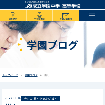
資料請求
学校説明会
お問い合わせ
学園ブログ
トップページ
学園ブログ
推し
2022.11.16
今日の1枚～ｸﾗｽ&ｸﾗﾌﾞ編～