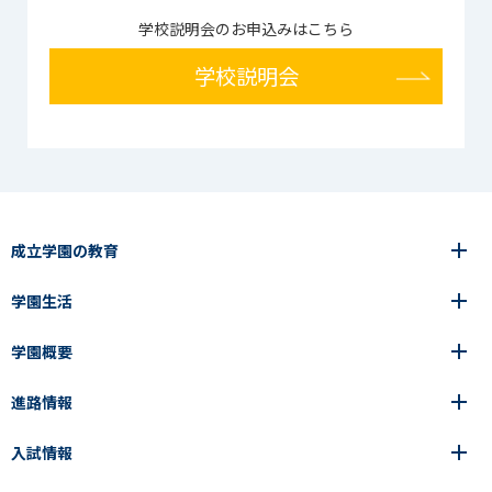
学校説明会のお申込みはこちら
学校説明会
成立学園の教育
学園生活
6年間の一貫教育
高等学校
学園概要
高等学校
年間行事
中学校
アース・プロジェクト
成立生の1日
進路情報
中学校
学園の歩み
成立メソッド
施設紹介
アース・プロジェクト
校長挨拶
コース・クラス選択
部活動紹介
入試情報
成立学園ならではの教育
進路・進学
成立メソッド
アクセス
教科指導の特徴
制服
教科指導の特徴