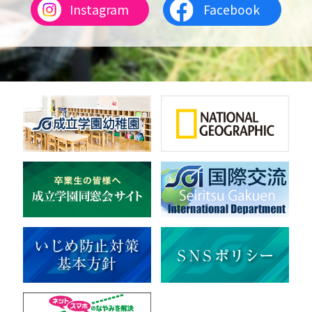
Instagram
Facebook
女子テニス
男子バレーボール
体操
ダンス
英会話
音楽（吹奏楽）
音楽（コーラス）
地域ボランティア
美術
マルチメディア
ライフワーク
理科
新日本芸能
部活（その他）
宇宙探究
赤門倶楽部