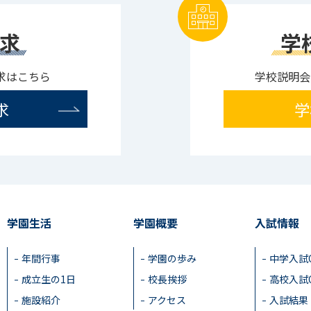
求
学
求はこちら
学校説明会
求
学
学園生活
学園概要
入試情報
年間行事
学園の歩み
中学入試
成立生の1日
校長挨拶
高校入試
施設紹介
アクセス
入試結果