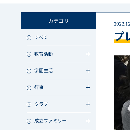
カテゴリ
2022.12
プ
すべて
教育活動
教育活動（中学）
学園生活
教育活動（高校）
教育活動（中高）
教員リレー～今日の1枚～
教育活動（その他）
行事
今日の1枚～ｸﾗｽ&ｸﾗﾌﾞ編～
アース・プロジェクト
学校長ブログ
鷲宮祭（体育祭）
校外研修
クラブ
成立祭（文化祭）
行事（その他）
硬式野球
夏フェス
成立ファミリー
軟式野球
男子サッカー
成立ファミリー