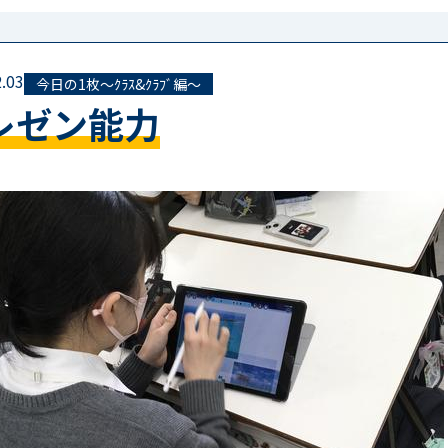
.03
今日の1枚～ｸﾗｽ&ｸﾗﾌﾞ編～
レゼン能力