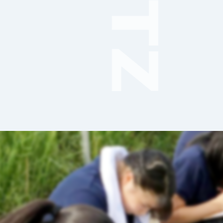
音楽（コーラス）
地域ボランティア
美術
マルチメディア
ライフワーク
理科
新日本芸能
部活（その他）
宇宙探究
赤門倶楽部