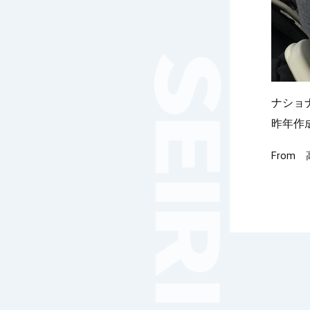
女子サッカー
サッカー（中学）
男子バスケットボール
女子バスケットボール
男女バスケットボール（中
学）
ナショ
男子バドミントン
昨年作
女子バドミントン
From
チアリーディング
総合格闘技
合気道
女子テニス
男子バレーボール
体操
ダンス
英会話
音楽（吹奏楽）