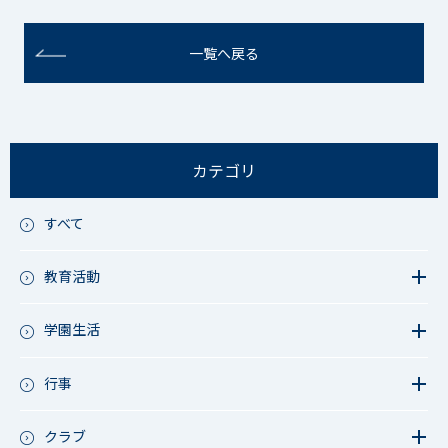
一覧へ戻る
カテゴリ
すべて
教育活動
教育活動（中学）
教育活動（高校）
学園生活
教育活動（中高）
教員リレー～今日の1枚～
教育活動（その他）
今日の1枚～ｸﾗｽ&ｸﾗﾌﾞ編～
行事
アース・プロジェクト
学校長ブログ
鷲宮祭（体育祭）
校外研修
成立祭（文化祭）
クラブ