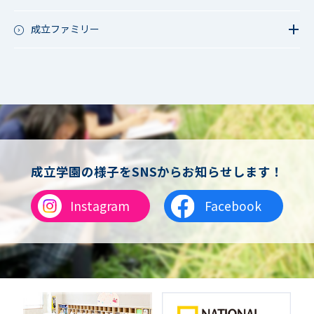
行事（その他）
硬式野球
夏フェス
軟式野球
成立ファミリー
男子サッカー
成立ファミリー
女子サッカー
サッカー（中学）
男子バスケットボール
女子バスケットボール
男女バスケットボール（中学）
男子バドミントン
女子バドミントン
チアリーディング
成立学園の様子をSNSからお知らせします！
総合格闘技
合気道
Instagram
Facebook
女子テニス
男子バレーボール
体操
ダンス
英会話
音楽（吹奏楽）
音楽（コーラス）