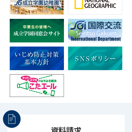
地域ボランティア
美術
マルチメディア
ライフワーク
理科
新日本芸能
部活（その他）
宇宙探究
赤門倶楽部
資料請求