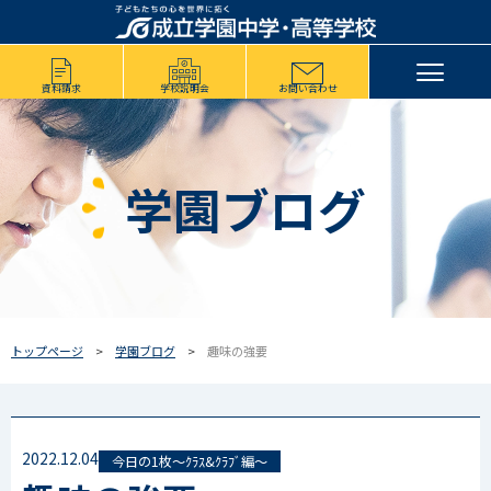
資料請求
学校説明会
お問い合わせ
学園ブログ
トップページ
学園ブログ
趣味の強要
2022.12.04
今日の1枚～ｸﾗｽ&ｸﾗﾌﾞ編～