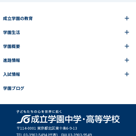
成立学園の教育
学園生活
6年間の一貫教育
高等学校
学園概要
高等学校
年間行事
中学校
アース・プロジェクト
成立生の1日
進路情報
中学校
学園の歩み
成立メソッド
施設紹介
アース・プロジェクト
校長挨拶
コース・クラス選択
部活動紹介
入試情報
成立学園ならではの教育
進路・進学
成立メソッド
アクセス
教科指導の特徴
制服
教科指導の特徴
卒業生の声
学園ブログ
学園ブログ
見える学力×見えない学力
中学入試Q&A
卒業生の声
SEIRITZ TV
高校入試Q&A
入試結果
説明会・イベント日程
出願方法・募集要項
〒114-0001 東京都北区東⼗条6-9-13
TEL.03-3902-5494 (代表) FAX.03-3903-9549