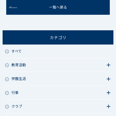
一覧へ戻る
カテゴリ
すべて
教育活動
教育活動（中学）
教育活動（高校）
学園生活
教育活動（中高）
教員リレー～今日の1枚～
教育活動（その他）
今日の1枚～ｸﾗｽ&ｸﾗﾌﾞ編～
行事
アース・プロジェクト
学校長ブログ
鷲宮祭（体育祭）
校外研修
成立祭（文化祭）
クラブ
行事（その他）
硬式野球