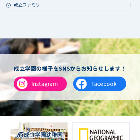
夏フェス
軟式野球
成立ファミリー
男子サッカー
成立ファミリー
女子サッカー
サッカー（中学）
男子バスケットボール
女子バスケットボール
男女バスケットボール（中学）
男子バドミントン
女子バドミントン
チアリーディング
成立学園の様子をSNSからお知らせします！
総合格闘技
合気道
Instagram
Facebook
女子テニス
男子バレーボール
体操
ダンス
英会話
音楽（吹奏楽）
音楽（コーラス）
地域ボランティア