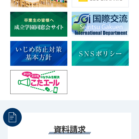
美術
マルチメディア
ライフワーク
理科
新日本芸能
部活（その他）
宇宙探究
赤門倶楽部
資料請求