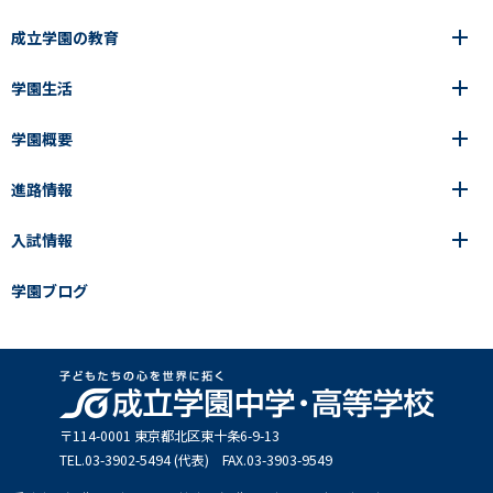
成立学園の教育
学園生活
6年間の一貫教育
高等学校
学園概要
高等学校
年間行事
中学校
アース・プロジェクト
成立生の1日
進路情報
中学校
学園の歩み
成立メソッド
施設紹介
アース・プロジェクト
校長挨拶
コース・クラス選択
部活動紹介
入試情報
成立学園ならではの教育
進路・進学
成立メソッド
アクセス
教科指導の特徴
制服
教科指導の特徴
卒業生の声
学園ブログ
学園ブログ
見える学力×見えない学力
中学入試Q&A
卒業生の声
SEIRITZ TV
高校入試Q&A
入試結果
説明会・イベント日程
出願方法・募集要項
〒114-0001 東京都北区東⼗条6-9-13
TEL.03-3902-5494 (代表) FAX.03-3903-9549