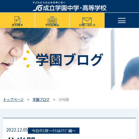
資料請求
学校説明会
お問い合わせ
学園ブログ
トップページ
学園ブログ
分光器
2022.12.05
今日の1枚～ｸﾗｽ&ｸﾗﾌﾞ編～