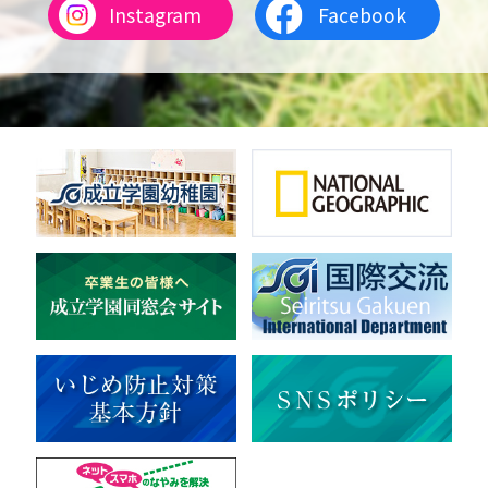
Instagram
Facebook
女子テニス
男子バレーボール
体操
ダンス
英会話
音楽（吹奏楽）
音楽（コーラス）
地域ボランティア
美術
マルチメディア
ライフワーク
理科
新日本芸能
部活（その他）
宇宙探究
赤門倶楽部