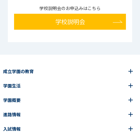
学校説明会のお申込みはこちら
学校説明会
成立学園の教育
学園生活
6年間の一貫教育
高等学校
学園概要
高等学校
年間行事
中学校
アース・プロジェクト
成立生の1日
進路情報
中学校
学園の歩み
成立メソッド
施設紹介
アース・プロジェクト
校長挨拶
コース・クラス選択
部活動紹介
入試情報
成立学園ならではの教育
進路・進学
成立メソッド
アクセス
教科指導の特徴
制服
教科指導の特徴