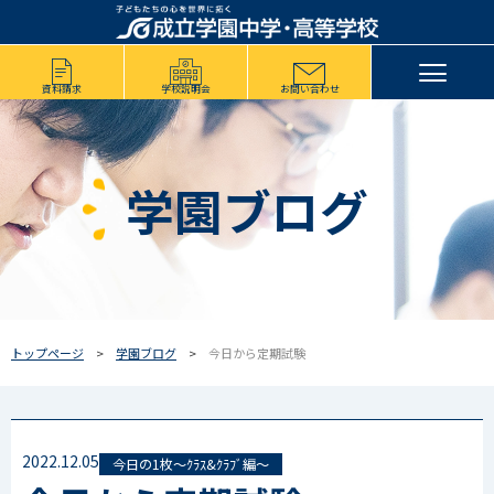
資料請求
学校説明会
お問い合わせ
学園ブログ
トップページ
学園ブログ
今日から定期試験
2022.12.05
今日の1枚～ｸﾗｽ&ｸﾗﾌﾞ編～