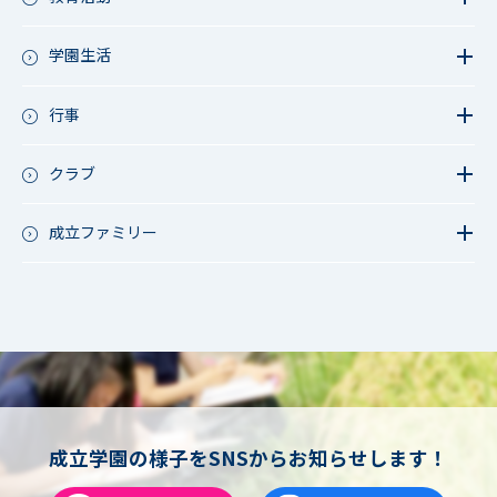
教育活動（中学）
教育活動（高校）
学園生活
教育活動（中高）
教員リレー～今日の1枚～
教育活動（その他）
今日の1枚～ｸﾗｽ&ｸﾗﾌﾞ編～
行事
アース・プロジェクト
学校長ブログ
鷲宮祭（体育祭）
校外研修
成立祭（文化祭）
クラブ
行事（その他）
硬式野球
夏フェス
軟式野球
成立ファミリー
男子サッカー
成立ファミリー
女子サッカー
サッカー（中学）
男子バスケットボール
女子バスケットボール
男女バスケットボール（中学）
男子バドミントン
女子バドミントン
チアリーディング
成立学園の様子をSNSからお知らせします！
総合格闘技
合気道