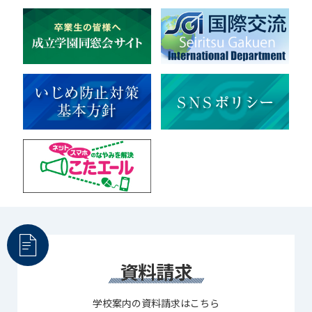
ライフワーク
理科
新日本芸能
部活（その他）
宇宙探究
赤門倶楽部
資料請求
学校案内の資料請求はこちら