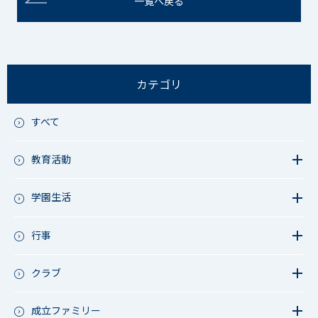
一覧へ戻る
カテゴリ
すべて
教育活動
教育活動（中学）
教育活動（高校）
学園生活
教育活動（中高）
教員リレー～今日の1枚～
教育活動（その他）
今日の1枚～ｸﾗｽ&ｸﾗﾌﾞ編～
行事
アース・プロジェクト
学校長ブログ
鷲宮祭（体育祭）
校外研修
成立祭（文化祭）
クラブ
行事（その他）
硬式野球
夏フェス
軟式野球
成立ファミリー