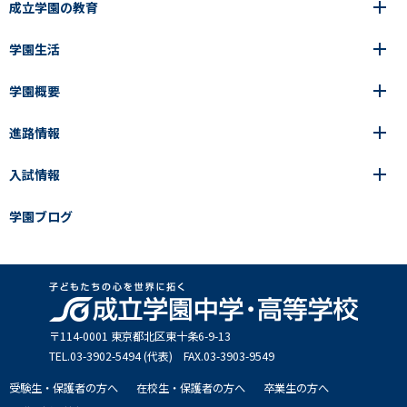
成立学園の教育
学園生活
6年間の一貫教育
高等学校
学園概要
高等学校
年間行事
中学校
アース・プロジェクト
成立生の1日
進路情報
中学校
学園の歩み
成立メソッド
施設紹介
アース・プロジェクト
校長挨拶
コース・クラス選択
部活動紹介
入試情報
成立学園ならではの教育
進路・進学
成立メソッド
アクセス
教科指導の特徴
制服
教科指導の特徴
卒業生の声
学園ブログ
学園ブログ
見える学力×見えない学力
中学入試Q&A
卒業生の声
SEIRITZ TV
高校入試Q&A
入試結果
説明会・イベント日程
出願方法・募集要項
〒114-0001 東京都北区東⼗条6-9-13
TEL.03-3902-5494 (代表) FAX.03-3903-9549
受験生・保護者の方へ
在校生・保護者の方へ
卒業生の方へ