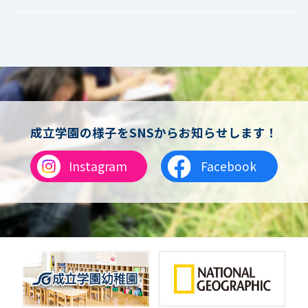
男子サッカー
成立ファミリー
女子サッカー
サッカー（中学）
男子バスケットボール
女子バスケットボール
男女バスケットボール（中学）
男子バドミントン
女子バドミントン
チアリーディング
成立学園の様子をSNSからお知らせします！
総合格闘技
合気道
Instagram
Facebook
女子テニス
男子バレーボール
体操
ダンス
英会話
音楽（吹奏楽）
音楽（コーラス）
地域ボランティア
美術
マルチメディア