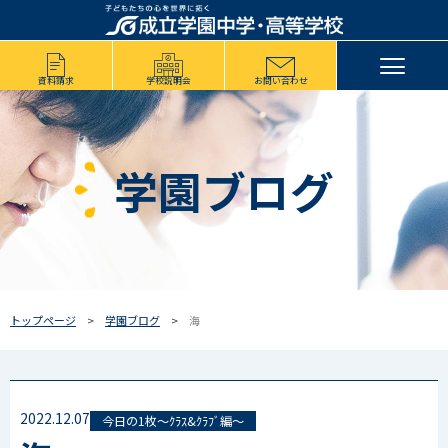
資料請求
学校説明会
お問い合わせ
学園ブログ
トップページ
学園ブログ
海
2022.12.07
今日の1枚～ｸﾗｽ&ｸﾗﾌﾞ編～