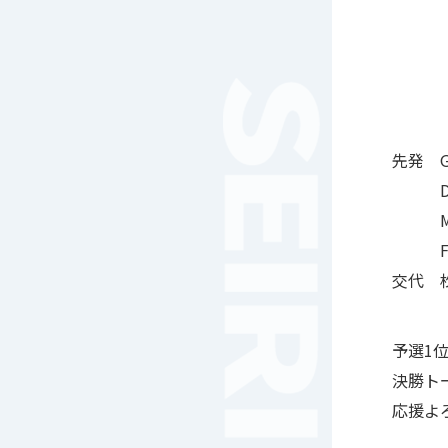
女子サッカー
サッカー（中学）
男子バスケットボール
女子バスケットボール
男女バスケットボール（中
学）
先発 
男子バドミントン
DF 
女子バドミントン
MF
チアリーディング
FW
総合格闘技
交代 
合気道
女子テニス
男子バレーボール
予選1
体操
決勝ト
ダンス
応援よ
英会話
音楽（吹奏楽）