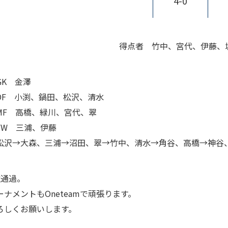
4-0
得点者 竹中、宮代、伊藤、
GK 金澤
小渕、鍋田、松沢、清水
 高橋、緑川、宮代、翠
 三浦、伊藤
松沢→大森、三浦→沼田、翠→竹中、清水→角谷、高橋→神谷
位通過。
ーナメントもOneteamで頑張ります。
ろしくお願いします。