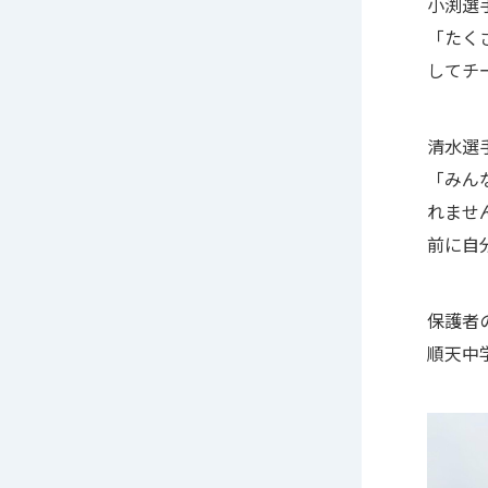
小渕選
「たく
してチ
清水選
「みん
れませ
前に自
保護者
順天中