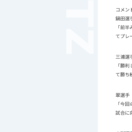
音楽（コーラス）
コメ
地域ボランティア
鍋田選
美術
「前半
マルチメディア
ライフワーク
てプレ
理科
新日本芸能
三浦選
部活（その他）
「勝利
宇宙探究
赤門倶楽部
て勝ち
翠選手
「今回
試合に