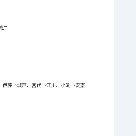
城戸
、伊藤→城戸、宮代→江川、小渕→安齋