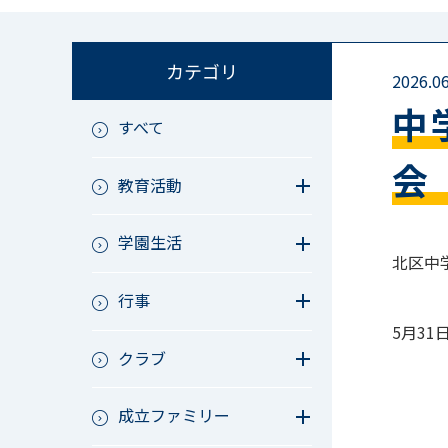
カテゴリ
2026.06
中
すべて
会
教育活動
教育活動（中学）
学園生活
教育活動（高校）
北区中
教育活動（中高）
教員リレー～今日の1枚～
教育活動（その他）
行事
今日の1枚～ｸﾗｽ&ｸﾗﾌﾞ編～
アース・プロジェクト
学校長ブログ
5月3
鷲宮祭（体育祭）
校外研修
クラブ
成立祭（文化祭）
行事（その他）
硬式野球
夏フェス
成立ファミリー
軟式野球
男子サッカー
成立ファミリー