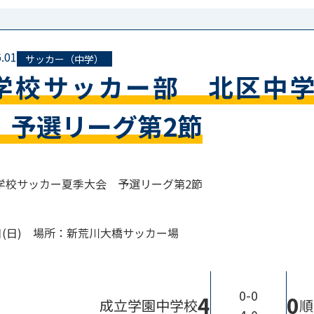
.01
サッカー（中学）
学校サッカー部 北区中
 予選リーグ第2節
学校サッカー夏季大会 予選リーグ第2節
1日(日) 場所：新荒川大橋サッカー場
0-0
4
0
成立学園中学校
順