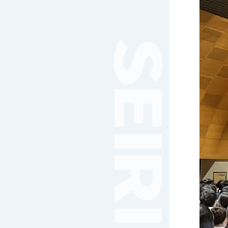
女子サッカー
サッカー（中学）
男子バスケットボール
女子バスケットボール
男女バスケットボール（中
学）
男子バドミントン
女子バドミントン
チアリーディング
総合格闘技
合気道
女子テニス
男子バレーボール
体操
ダンス
英会話
音楽（吹奏楽）