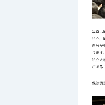
写真は
私立、
自分が
ります
私立大
がある
保健講