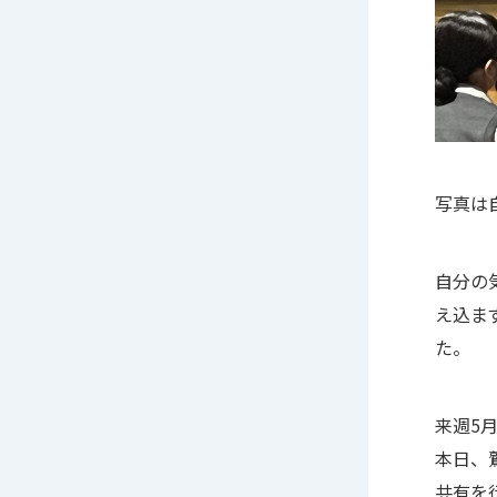
写真は
自分の
え込ま
た。
来週5
本日、
共有を