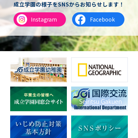
チアリーディング
成立学園の様子をSNSからお知らせします！
総合格闘技
合気道
Instagram
Facebook
女子テニス
男子バレーボール
体操
ダンス
英会話
音楽（吹奏楽）
音楽（コーラス）
地域ボランティア
美術
マルチメディア
ライフワーク
理科
新日本芸能
部活（その他）
宇宙探究
赤門倶楽部