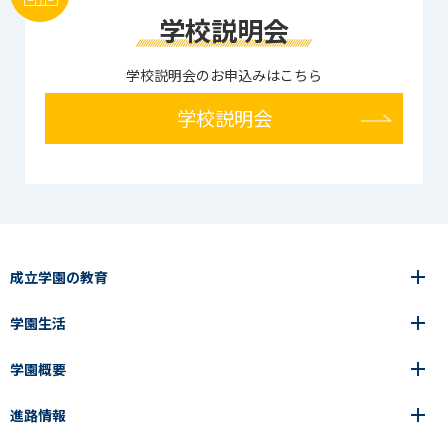
学校説明会
学校説明会のお申込みはこちら
学校説明会
成立学園の教育
学園生活
6年間の一貫教育
高等学校
学園概要
高等学校
年間行事
中学校
アース・プロジェクト
成立生の1日
進路情報
中学校
学園の歩み
成立メソッド
施設紹介
アース・プロジェクト
校長挨拶
コース・クラス選択
部活動紹介