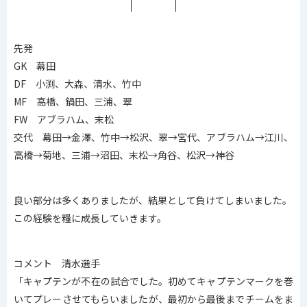
先発
GK 幕田
DF 小渕、大森、清水、竹中
MF 高橋、鍋田、三浦、翠
FW アブラハム、末松
交代 幕田→金澤、竹中→松沢、翠→宮代、アブラハム→江川、
高橋→菊地、三浦→沼田、末松→角谷、松沢→神谷
良い部分は多くありましたが、結果として負けてしまいました。
この経験を糧に成長していきます。
コメント 清水選手
「キャプテンが不在の試合でした。初めてキャプテンマークを巻
いてプレーさせてもらいましたが、最初から最後までチームをま