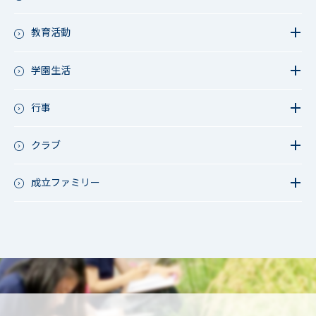
教育活動
教育活動（中学）
教育活動（高校）
学園生活
教育活動（中高）
教員リレー～今日の1枚～
教育活動（その他）
今日の1枚～ｸﾗｽ&ｸﾗﾌﾞ編～
行事
アース・プロジェクト
学校長ブログ
鷲宮祭（体育祭）
校外研修
成立祭（文化祭）
クラブ
行事（その他）
硬式野球
夏フェス
軟式野球
成立ファミリー
男子サッカー
成立ファミリー
女子サッカー
サッカー（中学）
男子バスケットボール
女子バスケットボール
男女バスケットボール（中学）
男子バドミントン
女子バドミントン