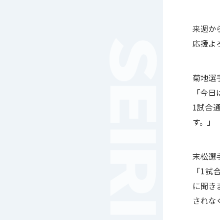
女子サッカー
サッカー（中学）
来週か
男子バスケットボール
応援よ
女子バスケットボール
男女バスケットボール（中
学）
菊地選
男子バドミントン
「今日
女子バドミントン
1試合
チアリーディング
す。」
総合格闘技
合気道
女子テニス
末松選
男子バレーボール
「1試
体操
に聞き
ダンス
されな
英会話
音楽（吹奏楽）