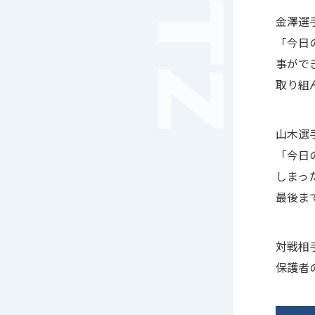
音楽（コーラス）
金澤選
地域ボランティア
「今日
美術
事がで
マルチメディア
ライフワーク
取り組
理科
新日本芸能
山木選
部活（その他）
「今日
宇宙探究
赤門倶楽部
しまっ
最後ま
対戦相
保護者