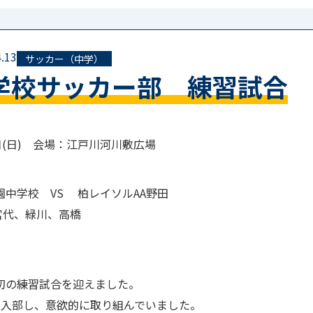
.13
サッカー（中学）
学校サッカー部 練習試合
日(日) 会場：江戸川河川敷広場
園中学校 VS 柏レイソルAA野田
 宮代、緑川、高橋
初の練習試合を迎えました。
も入部し、意欲的に取り組んでいました。