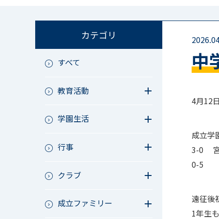
カテゴリ
2026.04
中
すべて
教育活動
4月12
教育活動（中学）
学園生活
教育活動（高校）
教育活動（中高）
教員リレー～今日の1枚～
成立学
教育活動（その他）
行事
今日の1枚～ｸﾗｽ&ｸﾗﾌﾞ編～
3-0
アース・プロジェクト
学校長ブログ
鷲宮祭（体育祭）
0-5
校外研修
クラブ
成立祭（文化祭）
行事（その他）
硬式野球
遠征後
夏フェス
成立ファミリー
軟式野球
1年生
男子サッカー
成立ファミリー