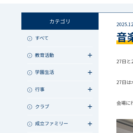
カテゴリ
2025.12
音
すべて
教育活動
27日
教育活動（中学）
学園生活
教育活動（高校）
教育活動（中高）
教員リレー～今日の1枚～
27日
教育活動（その他）
行事
今日の1枚～ｸﾗｽ&ｸﾗﾌﾞ編～
アース・プロジェクト
学校長ブログ
鷲宮祭（体育祭）
会場に
校外研修
クラブ
成立祭（文化祭）
行事（その他）
硬式野球
夏フェス
成立ファミリー
軟式野球
男子サッカー
成立ファミリー