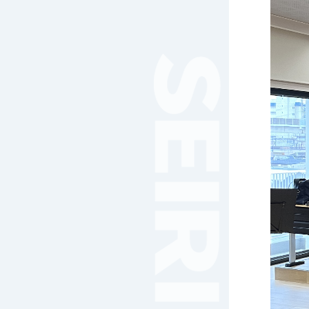
女子サッカー
サッカー（中学）
男子バスケットボール
女子バスケットボール
男女バスケットボール（中
学）
男子バドミントン
女子バドミントン
チアリーディング
総合格闘技
合気道
女子テニス
男子バレーボール
体操
ダンス
英会話
音楽（吹奏楽）