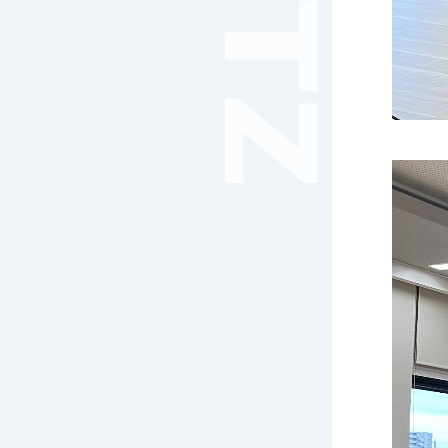
音楽（コーラス）
地域ボランティア
美術
マルチメディア
ライフワーク
理科
新日本芸能
部活（その他）
宇宙探究
赤門倶楽部