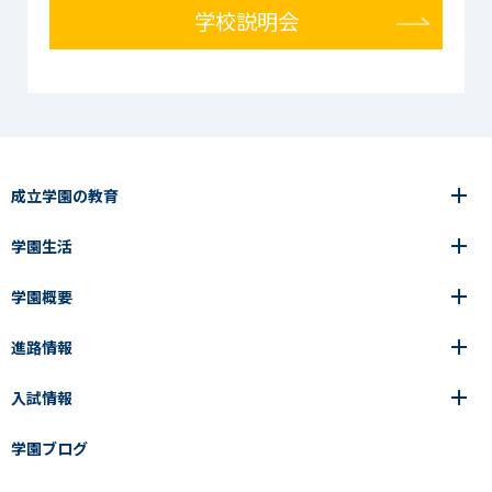
学校説明会
成立学園の教育
学園生活
6年間の一貫教育
高等学校
学園概要
高等学校
年間行事
中学校
アース・プロジェクト
成立生の1日
進路情報
中学校
学園の歩み
成立メソッド
施設紹介
アース・プロジェクト
校長挨拶
コース・クラス選択
部活動紹介
入試情報
成立学園ならではの教育
進路・進学
成立メソッド
アクセス
教科指導の特徴
制服
教科指導の特徴
卒業生の声
学園ブログ
学園ブログ
見える学力×見えない学力
中学入試Q&A
卒業生の声
SEIRITZ TV
高校入試Q&A