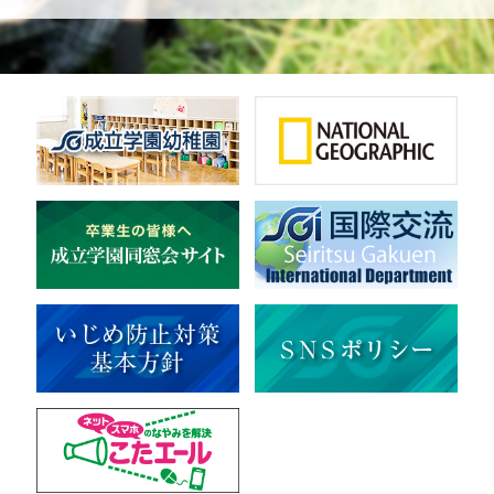
体操
ダンス
英会話
音楽（吹奏楽）
音楽（コーラス）
地域ボランティア
美術
マルチメディア
ライフワーク
理科
新日本芸能
部活（その他）
宇宙探究
赤門倶楽部