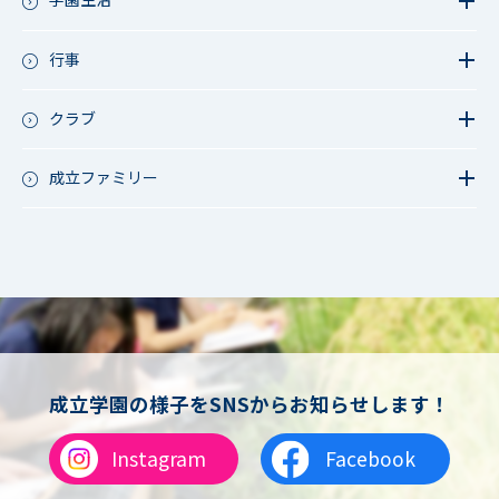
教育活動（中高）
教員リレー～今日の1枚～
教育活動（その他）
今日の1枚～ｸﾗｽ&ｸﾗﾌﾞ編～
行事
アース・プロジェクト
学校長ブログ
鷲宮祭（体育祭）
校外研修
成立祭（文化祭）
クラブ
行事（その他）
硬式野球
夏フェス
軟式野球
成立ファミリー
男子サッカー
成立ファミリー
女子サッカー
サッカー（中学）
男子バスケットボール
女子バスケットボール
男女バスケットボール（中学）
男子バドミントン
女子バドミントン
チアリーディング
成立学園の様子をSNSからお知らせします！
総合格闘技
合気道
Instagram
Facebook
女子テニス
男子バレーボール