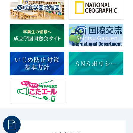
音楽（コーラス）
地域ボランティア
美術
マルチメディア
ライフワーク
理科
新日本芸能
部活（その他）
宇宙探究
赤門倶楽部