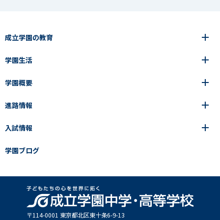
成立学園の教育
学園生活
6年間の一貫教育
高等学校
学園概要
高等学校
年間行事
中学校
アース・プロジェクト
成立生の1日
進路情報
中学校
学園の歩み
成立メソッド
施設紹介
アース・プロジェクト
校長挨拶
コース・クラス選択
部活動紹介
入試情報
成立学園ならではの教育
進路・進学
成立メソッド
アクセス
教科指導の特徴
制服
教科指導の特徴
卒業生の声
学園ブログ
学園ブログ
見える学力×見えない学力
中学入試Q&A
卒業生の声
SEIRITZ TV
高校入試Q&A
入試結果
説明会・イベント日程
出願方法・募集要項
〒114-0001 東京都北区東⼗条6-9-13