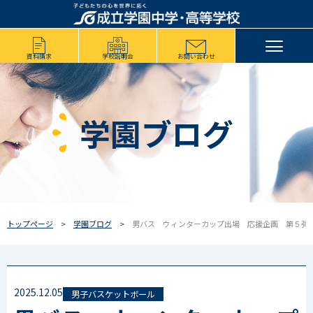
資料請求
学校説明会
お問い合わせ
学園ブログ
トップページ
学園ブログ
男バス ウィンターカップ出場 応援企画 第５弾
2025.12.05
男子バスケットボール