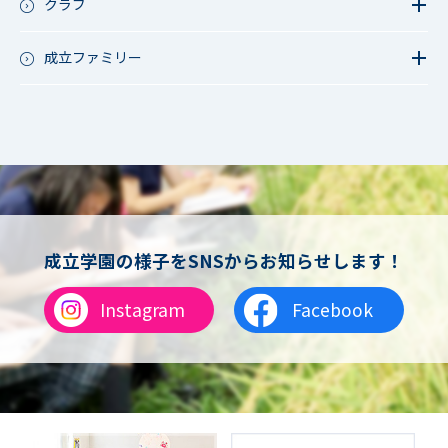
クラブ
行事（その他）
硬式野球
夏フェス
軟式野球
成立ファミリー
男子サッカー
成立ファミリー
女子サッカー
サッカー（中学）
男子バスケットボール
女子バスケットボール
男女バスケットボール（中学）
男子バドミントン
女子バドミントン
チアリーディング
成立学園の様子をSNSからお知らせします！
総合格闘技
合気道
Instagram
Facebook
女子テニス
男子バレーボール
体操
ダンス
英会話
音楽（吹奏楽）