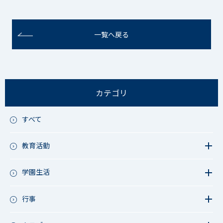
一覧へ戻る
カテゴリ
すべて
教育活動
教育活動（中学）
教育活動（高校）
学園生活
教育活動（中高）
教員リレー～今日の1枚～
教育活動（その他）
今日の1枚～ｸﾗｽ&ｸﾗﾌﾞ編～
行事
アース・プロジェクト
学校長ブログ
鷲宮祭（体育祭）
校外研修
成立祭（文化祭）