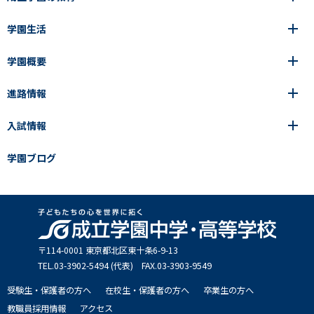
学園生活
6年間の一貫教育
高等学校
学園概要
高等学校
年間行事
中学校
アース・プロジェクト
成立生の1日
進路情報
中学校
学園の歩み
成立メソッド
施設紹介
アース・プロジェクト
校長挨拶
コース・クラス選択
部活動紹介
入試情報
成立学園ならではの教育
進路・進学
成立メソッド
アクセス
教科指導の特徴
制服
教科指導の特徴
卒業生の声
学園ブログ
学園ブログ
見える学力×見えない学力
中学入試Q&A
卒業生の声
SEIRITZ TV
高校入試Q&A
入試結果
説明会・イベント日程
出願方法・募集要項
〒114-0001 東京都北区東⼗条6-9-13
TEL.03-3902-5494 (代表) FAX.03-3903-9549
受験生・保護者の方へ
在校生・保護者の方へ
卒業生の方へ
教職員採用情報
アクセス