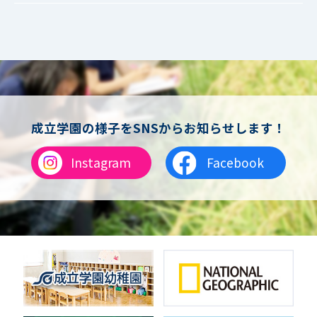
成立ファミリー
女子サッカー
サッカー（中学）
男子バスケットボール
女子バスケットボール
男女バスケットボール（中学）
男子バドミントン
女子バドミントン
チアリーディング
成立学園の様子をSNSからお知らせします！
総合格闘技
合気道
Instagram
Facebook
女子テニス
男子バレーボール
体操
ダンス
英会話
音楽（吹奏楽）
音楽（コーラス）
地域ボランティア
美術
マルチメディア