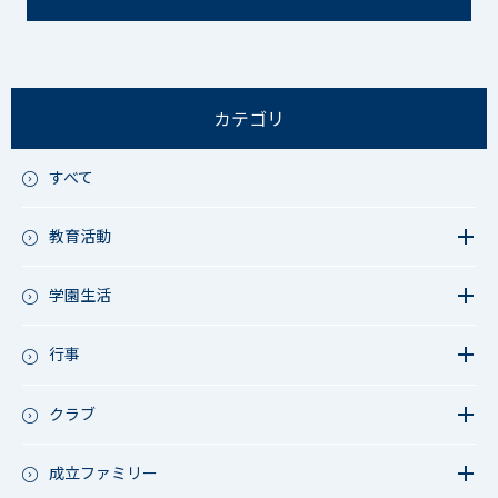
カテゴリ
すべて
教育活動
教育活動（中学）
教育活動（高校）
学園生活
教育活動（中高）
教員リレー～今日の1枚～
教育活動（その他）
今日の1枚～ｸﾗｽ&ｸﾗﾌﾞ編～
行事
アース・プロジェクト
学校長ブログ
鷲宮祭（体育祭）
校外研修
成立祭（文化祭）
クラブ
行事（その他）
硬式野球
夏フェス
軟式野球
成立ファミリー
男子サッカー