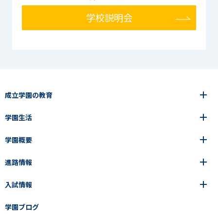
学校説明会
成立学園の教育
学園生活
6年間の一貫教育
高等学校
学園概要
高等学校
年間行事
中学校
アース・プロジェクト
成立生の1日
進路情報
中学校
学園の歩み
成立メソッド
施設紹介
アース・プロジェクト
校長挨拶
コース・クラス選択
部活動紹介
入試情報
成立学園ならではの教育
進路・進学
成立メソッド
アクセス
教科指導の特徴
制服
教科指導の特徴
卒業生の声
学園ブログ
学園ブログ
見える学力×見えない学力
中学入試Q&A
卒業生の声
SEIRITZ TV