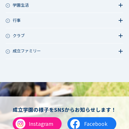
教育活動（高校）
学園生活
教育活動（中高）
教員リレー～今日の1枚～
教育活動（その他）
今日の1枚～ｸﾗｽ&ｸﾗﾌﾞ編～
行事
アース・プロジェクト
学校長ブログ
鷲宮祭（体育祭）
校外研修
成立祭（文化祭）
クラブ
行事（その他）
硬式野球
夏フェス
軟式野球
成立ファミリー
男子サッカー
成立ファミリー
女子サッカー
サッカー（中学）
男子バスケットボール
女子バスケットボール
男女バスケットボール（中学）
男子バドミントン
女子バドミントン
チアリーディング
成立学園の様子をSNSからお知らせします！
総合格闘技
合気道
Instagram
Facebook
女子テニス