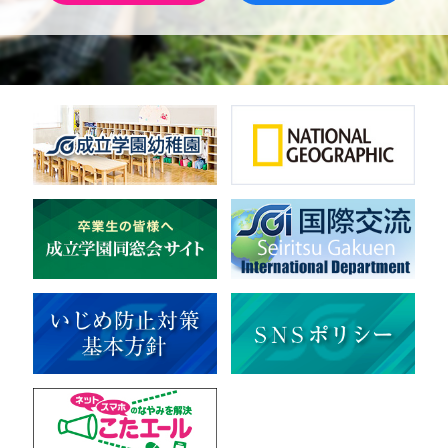
男子バレーボール
体操
ダンス
英会話
音楽（吹奏楽）
音楽（コーラス）
地域ボランティア
美術
マルチメディア
ライフワーク
理科
新日本芸能
部活（その他）
宇宙探究
赤門倶楽部