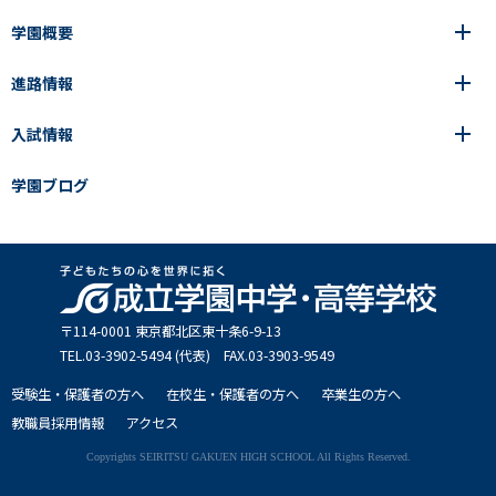
高等学校
学園概要
高等学校
年間行事
中学校
アース・プロジェクト
成立生の1日
進路情報
中学校
学園の歩み
成立メソッド
施設紹介
アース・プロジェクト
校長挨拶
コース・クラス選択
部活動紹介
入試情報
成立学園ならではの教育
進路・進学
成立メソッド
アクセス
教科指導の特徴
制服
教科指導の特徴
卒業生の声
学園ブログ
学園ブログ
見える学力×見えない学力
中学入試Q&A
卒業生の声
SEIRITZ TV
高校入試Q&A
入試結果
説明会・イベント日程
出願方法・募集要項
〒114-0001 東京都北区東⼗条6-9-13
TEL.03-3902-5494 (代表) FAX.03-3903-9549
受験生・保護者の方へ
在校生・保護者の方へ
卒業生の方へ
教職員採用情報
アクセス
Copyrights SEIRITSU GAKUEN HIGH SCHOOL All Rights Reserved.