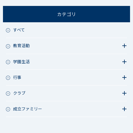
カテゴリ
すべて
教育活動
教育活動（中学）
教育活動（高校）
学園生活
教育活動（中高）
教員リレー～今日の1枚～
教育活動（その他）
今日の1枚～ｸﾗｽ&ｸﾗﾌﾞ編～
行事
アース・プロジェクト
学校長ブログ
鷲宮祭（体育祭）
校外研修
成立祭（文化祭）
クラブ
行事（その他）
硬式野球
夏フェス
軟式野球
成立ファミリー
男子サッカー
成立ファミリー
女子サッカー
サッカー（中学）