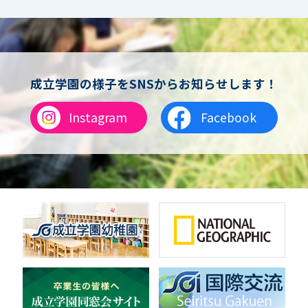
男子バスケットボール
女子バスケットボール
男女バスケットボール（中学）
男子バドミントン
女子バドミントン
チアリーディング
成立学園の様子をSNSからお知らせします！
総合格闘技
合気道
Instagram
Facebook
女子テニス
男子バレーボール
体操
ダンス
英会話
音楽（吹奏楽）
音楽（コーラス）
地域ボランティア
美術
マルチメディア
ライフワーク
理科
新日本芸能