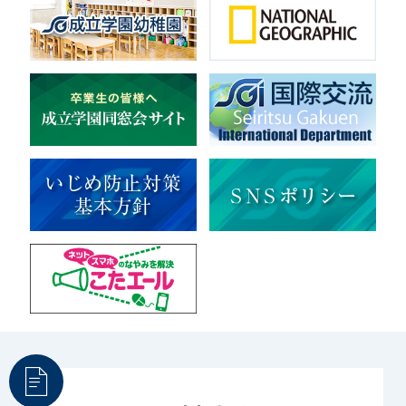
音楽（コーラス）
地域ボランティア
美術
マルチメディア
ライフワーク
理科
新日本芸能
部活（その他）
宇宙探究
赤門倶楽部