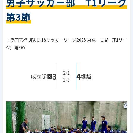
男子サッカー部 T1リーグ
第3節
「高円宮杯 JFA U-18サッカーリーグ2025 東京」１部（T1リー
グ）第3節
2-1
3
4
成立学園
堀越
1-3