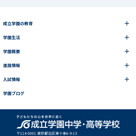
成立学園の教育
学園生活
6年間の一貫教育
高等学校
学園概要
高等学校
年間行事
中学校
アース・プロジェクト
成立生の1日
進路情報
中学校
学園の歩み
成立メソッド
施設紹介
アース・プロジェクト
校長挨拶
コース・クラス選択
部活動紹介
入試情報
成立学園ならではの教育
進路・進学
成立メソッド
アクセス
教科指導の特徴
制服
教科指導の特徴
卒業生の声
学園ブログ
学園ブログ
見える学力×見えない学力
中学入試Q&A
卒業生の声
SEIRITZ TV
高校入試Q&A
入試結果
説明会・イベント日程
出願方法・募集要項
〒114-0001 東京都北区東⼗条6-9-13