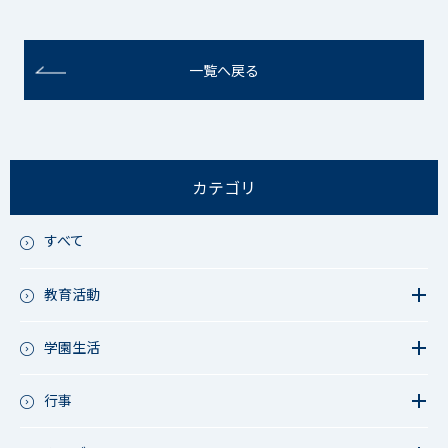
一覧へ戻る
カテゴリ
すべて
教育活動
教育活動（中学）
教育活動（高校）
学園生活
教育活動（中高）
教員リレー～今日の1枚～
教育活動（その他）
今日の1枚～ｸﾗｽ&ｸﾗﾌﾞ編～
行事
アース・プロジェクト
学校長ブログ
鷲宮祭（体育祭）
校外研修