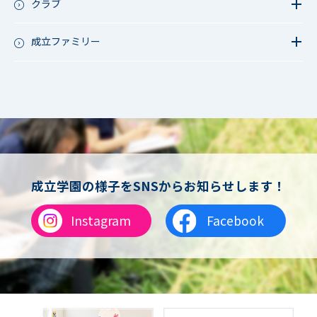
成立祭（文化祭）
クラブ
行事（その他）
硬式野球
夏フェス
軟式野球
成立ファミリー
男子サッカー
成立ファミリー
女子サッカー
サッカー（中学）
男子バスケットボール
女子バスケットボール
男女バスケットボール（中学）
男子バドミントン
女子バドミントン
チアリーディング
成立学園の様子をSNSからお知らせします！
総合格闘技
合気道
Instagram
Facebook
女子テニス
男子バレーボール
体操
ダンス
英会話
音楽（吹奏楽）