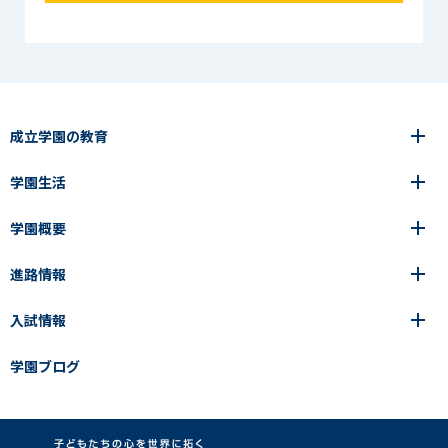
成立学園の教育
学園生活
6年間の一貫教育
高等学校
学園概要
高等学校
年間行事
中学校
アース・プロジェクト
成立生の1日
進路情報
中学校
学園の歩み
成立メソッド
施設紹介
アース・プロジェクト
校長挨拶
コース・クラス選択
部活動紹介
入試情報
成立学園ならではの教育
進路・進学
成立メソッド
アクセス
教科指導の特徴
制服
教科指導の特徴
卒業生の声
学園ブログ
学園ブログ
見える学力×見えない学力
中学入試Q&A
卒業生の声
SEIRITZ TV
高校入試Q&A
入試結果
説明会・イベント日程