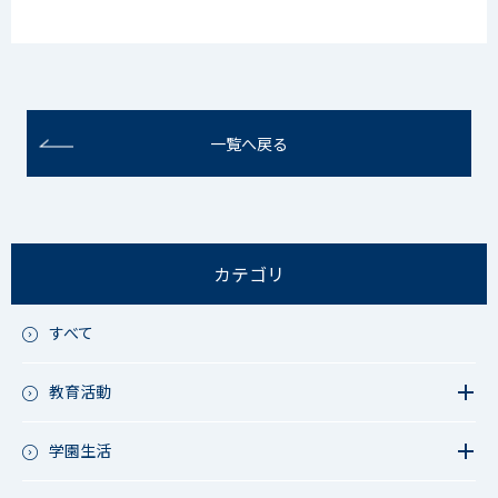
一覧へ戻る
カテゴリ
すべて
教育活動
教育活動（中学）
教育活動（高校）
学園生活
教育活動（中高）
教員リレー～今日の1枚～
教育活動（その他）