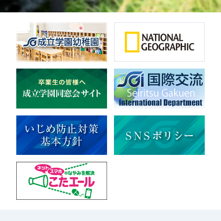
英会話
音楽（吹奏楽）
音楽（コーラス）
地域ボランティア
美術
マルチメディア
ライフワーク
理科
新日本芸能
部活（その他）
宇宙探究
赤門倶楽部