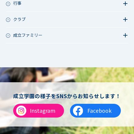
今日の1枚～ｸﾗｽ&ｸﾗﾌﾞ編～
行事
アース・プロジェクト
学校長ブログ
鷲宮祭（体育祭）
校外研修
成立祭（文化祭）
クラブ
行事（その他）
硬式野球
夏フェス
軟式野球
成立ファミリー
男子サッカー
成立ファミリー
女子サッカー
サッカー（中学）
男子バスケットボール
女子バスケットボール
男女バスケットボール（中学）
男子バドミントン
女子バドミントン
チアリーディング
成立学園の様子をSNSからお知らせします！
総合格闘技
合気道
Instagram
Facebook
女子テニス
男子バレーボール
体操
ダンス