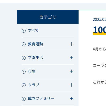
カテゴリ
2025.05
1
すべて
教育活動
4月か
教育活動（中学）
学園生活
教育活動（高校）
教育活動（中高）
教員リレー～今日の1枚～
コーラ
教育活動（その他）
行事
今日の1枚～ｸﾗｽ&ｸﾗﾌﾞ編～
アース・プロジェクト
学校長ブログ
鷲宮祭（体育祭）
これか
校外研修
クラブ
成立祭（文化祭）
行事（その他）
硬式野球
夏フェス
成立ファミリー
軟式野球
男子サッカー
成立ファミリー