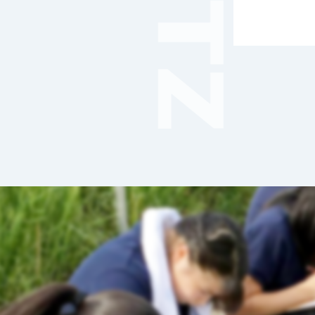
音楽（コーラス）
地域ボランティア
美術
マルチメディア
ライフワーク
理科
新日本芸能
部活（その他）
宇宙探究
赤門倶楽部