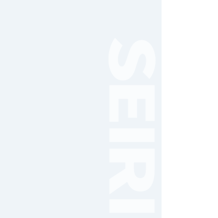
女子サッカー
サッカー（中学）
男子バスケットボール
女子バスケットボール
男女バスケットボール（中
学）
男子バドミントン
女子バドミントン
チアリーディング
総合格闘技
合気道
女子テニス
男子バレーボール
体操
ダンス
英会話
音楽（吹奏楽）