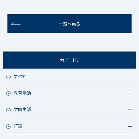
一覧へ戻る
カテゴリ
すべて
教育活動
教育活動（中学）
教育活動（高校）
学園生活
教育活動（中高）
教員リレー～今日の1枚～
教育活動（その他）
今日の1枚～ｸﾗｽ&ｸﾗﾌﾞ編～
行事
アース・プロジェクト
学校長ブログ
鷲宮祭（体育祭）
校外研修