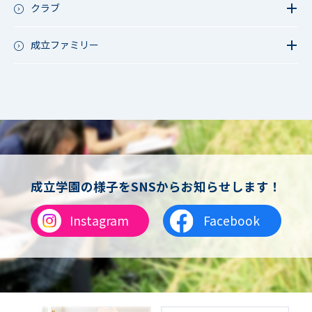
成立祭（文化祭）
クラブ
行事（その他）
硬式野球
夏フェス
軟式野球
成立ファミリー
男子サッカー
成立ファミリー
女子サッカー
サッカー（中学）
男子バスケットボール
女子バスケットボール
男女バスケットボール（中学）
男子バドミントン
女子バドミントン
チアリーディング
成立学園の様子をSNSからお知らせします！
総合格闘技
合気道
Instagram
Facebook
女子テニス
男子バレーボール
体操
ダンス
英会話
音楽（吹奏楽）