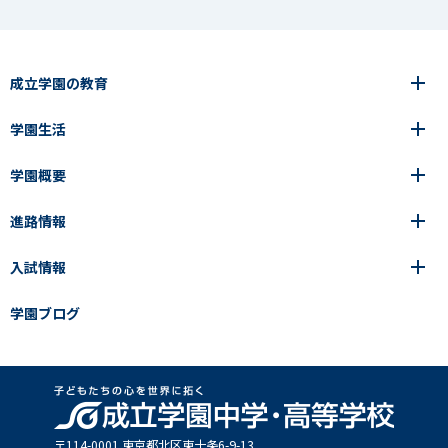
成立学園の教育
学園生活
6年間の一貫教育
高等学校
学園概要
高等学校
年間行事
中学校
アース・プロジェクト
成立生の1日
進路情報
中学校
学園の歩み
成立メソッド
施設紹介
アース・プロジェクト
校長挨拶
コース・クラス選択
部活動紹介
入試情報
成立学園ならではの教育
進路・進学
成立メソッド
アクセス
教科指導の特徴
制服
教科指導の特徴
卒業生の声
学園ブログ
学園ブログ
見える学力×見えない学力
中学入試Q&A
卒業生の声
SEIRITZ TV
高校入試Q&A
入試結果
説明会・イベント日程
出願方法・募集要項
〒114-0001 東京都北区東⼗条6-9-13