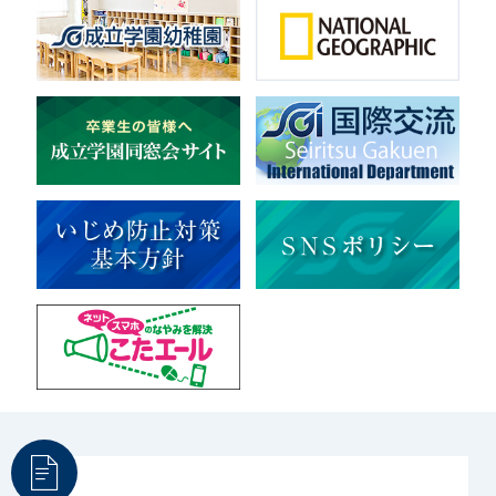
音楽（コーラス）
地域ボランティア
美術
マルチメディア
ライフワーク
理科
新日本芸能
部活（その他）
宇宙探究
赤門倶楽部