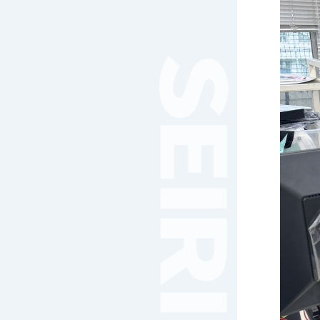
女子サッカー
サッカー（中学）
男子バスケットボール
女子バスケットボール
男女バスケットボール（中
学）
男子バドミントン
女子バドミントン
チアリーディング
総合格闘技
合気道
女子テニス
男子バレーボール
体操
ダンス
英会話
音楽（吹奏楽）