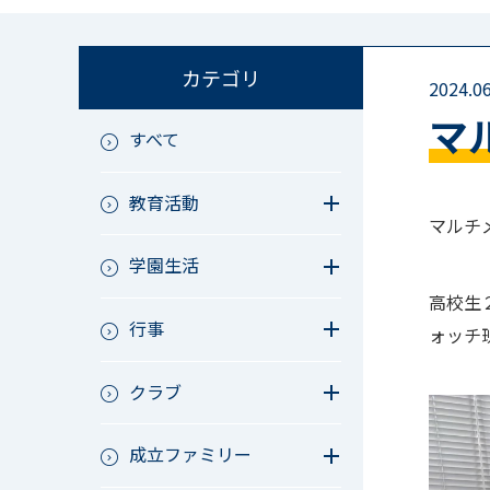
カテゴリ
2024.06
マ
すべて
教育活動
マルチ
教育活動（中学）
学園生活
教育活動（高校）
教育活動（中高）
教員リレー～今日の1枚～
高校生
教育活動（その他）
行事
今日の1枚～ｸﾗｽ&ｸﾗﾌﾞ編～
ォッチ
アース・プロジェクト
学校長ブログ
鷲宮祭（体育祭）
校外研修
クラブ
成立祭（文化祭）
行事（その他）
硬式野球
夏フェス
成立ファミリー
軟式野球
男子サッカー
成立ファミリー