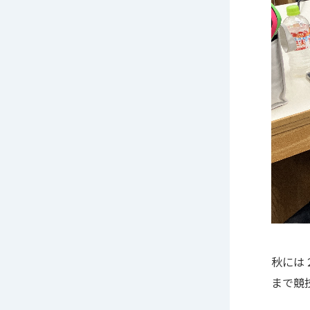
秋には
まで競