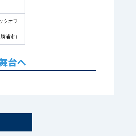
キックオフ
県勝浦市）
舞台へ