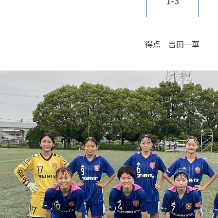
1-3
得点 吉田一華