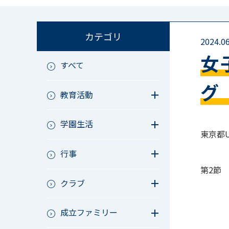
カテゴリ
2024.06
女
すべて
グ
教育活動
教育活動（中学）
学園生活
教育活動（高校）
東京都U-
教育活動（中高）
教員リレー～今日の1枚～
教育活動（その他）
行事
今日の1枚～ｸﾗｽ&ｸﾗﾌﾞ編～
アース・プロジェクト
学校長ブログ
第2節
鷲宮祭（体育祭）
校外研修
クラブ
成立祭（文化祭）
行事（その他）
硬式野球
夏フェス
成立ファミリー
軟式野球
男子サッカー
成立ファミリー