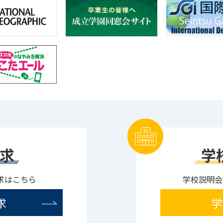
求
学
求はこちら
学校説明会
求
学