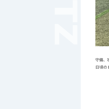
音楽（コーラス）
地域ボランティア
美術
マルチメディア
ライフワーク
理科
新日本芸能
部活（その他）
宇宙探究
守備、
赤門倶楽部
日頃の