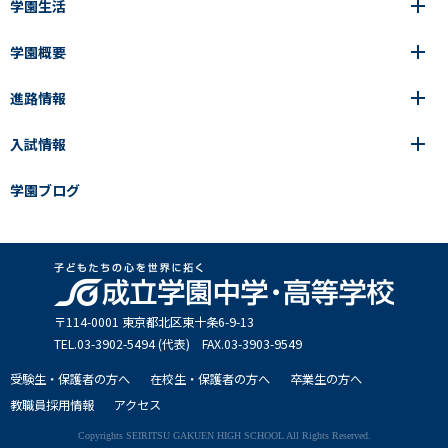
学園生活
6年間の一貫教育
高等学校
学園概要
高等学校
年間行事
中学校
アース・プロジェクト
成立生の1日
進路情報
中学校
学園の歩み
成立メソッド
施設紹介
アース・プロジェクト
校長挨拶
コース・クラス選択
部活動紹介
入試情報
成立学園ならではの教育
進路・進学
成立メソッド
アクセス
教科指導の特徴
制服
教科指導の特徴
卒業生の声
学園ブログ
学園ブログ
見える学力×見えない学力
中学入試Q&A
卒業生の声
SEIRITZ TV
高校入試Q&A
入試結果
説明会・イベント日程
出願方法・募集要項
〒114-0001 東京都北区東⼗条6-9-13
TEL.03-3902-5494 (代表) FAX.03-3903-9549
受験生・保護者の方へ
在校生・保護者の方へ
卒業生の方へ
教職員採用情報
アクセス
Copyrights SEIRITSU GAKUEN HIGH SCHOOL All Rights Reserved.