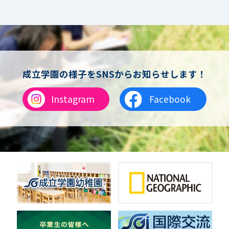
サッカー（中学）
男子バスケットボール
女子バスケットボール
男女バスケットボール（中学）
男子バドミントン
女子バドミントン
チアリーディング
成立学園の様子をSNSからお知らせします！
総合格闘技
合気道
Instagram
Facebook
女子テニス
男子バレーボール
体操
ダンス
英会話
音楽（吹奏楽）
音楽（コーラス）
地域ボランティア
美術
マルチメディア
ライフワーク
理科