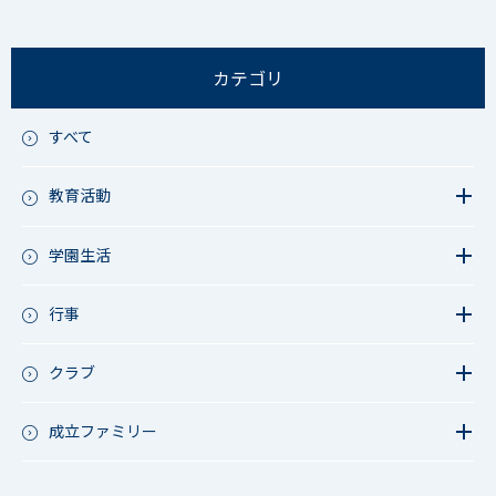
カテゴリ
すべて
教育活動
教育活動（中学）
教育活動（高校）
学園生活
教育活動（中高）
教員リレー～今日の1枚～
教育活動（その他）
今日の1枚～ｸﾗｽ&ｸﾗﾌﾞ編～
行事
アース・プロジェクト
学校長ブログ
鷲宮祭（体育祭）
校外研修
成立祭（文化祭）
クラブ
行事（その他）
硬式野球
夏フェス
軟式野球
成立ファミリー
男子サッカー
成立ファミリー
女子サッカー