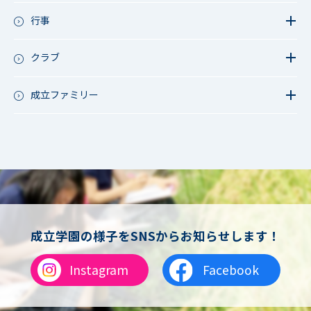
教員リレー～今日の1枚～
教育活動（その他）
今日の1枚～ｸﾗｽ&ｸﾗﾌﾞ編～
行事
アース・プロジェクト
学校長ブログ
鷲宮祭（体育祭）
校外研修
成立祭（文化祭）
クラブ
行事（その他）
硬式野球
夏フェス
軟式野球
成立ファミリー
男子サッカー
成立ファミリー
女子サッカー
サッカー（中学）
男子バスケットボール
女子バスケットボール
男女バスケットボール（中学）
男子バドミントン
女子バドミントン
チアリーディング
成立学園の様子をSNSからお知らせします！
総合格闘技
合気道
Instagram
Facebook
女子テニス
男子バレーボール
体操