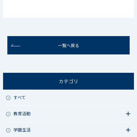
一覧へ戻る
カテゴリ
すべて
教育活動
教育活動（中学）
教育活動（高校）
学園生活
教育活動（中高）