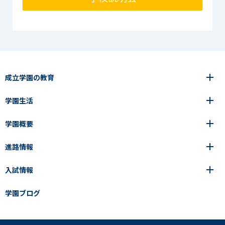
成立学園の教育
学園生活
6年間の一貫教育
高等学校
学園概要
高等学校
年間行事
中学校
アース・プロジェクト
成立生の1日
進路情報
中学校
学園の歩み
成立メソッド
施設紹介
アース・プロジェクト
校長挨拶
コース・クラス選択
部活動紹介
入試情報
成立学園ならではの教育
進路・進学
成立メソッド
アクセス
教科指導の特徴
制服
教科指導の特徴
卒業生の声
学園ブログ
学園ブログ
見える学力×見えない学力
中学入試Q&A
卒業生の声
SEIRITZ TV
高校入試Q&A
入試結果