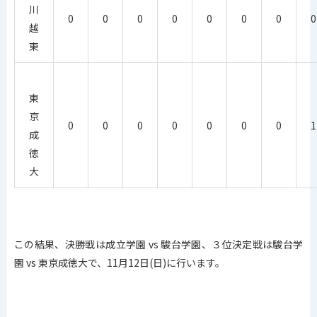
川
0
0
0
0
0
0
0
0
越
東
東
京
0
0
0
0
0
0
0
1
成
徳
大
この結果、決勝戦は成立学園 vs 駿台学園、３位決定戦は駿台学
園 vs 東京成徳大で、11月12日(日)に行います。