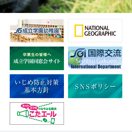
ダンス
英会話
音楽（吹奏楽）
音楽（コーラス）
地域ボランティア
美術
マルチメディア
ライフワーク
理科
新日本芸能
部活（その他）
宇宙探究
赤門倶楽部