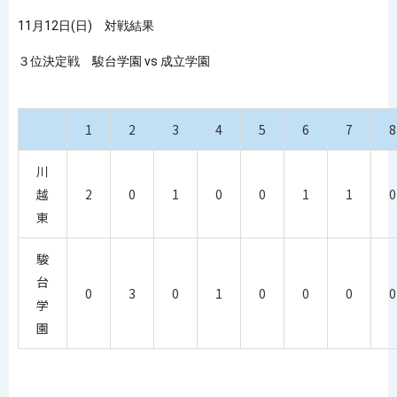
11月12日(日)
対戦結果
３位決定戦 駿台学園 vs 成立学園
1
2
3
4
5
6
7
8
川
越
2
0
1
0
0
1
1
0
東
駿
台
0
3
0
1
0
0
0
0
学
園