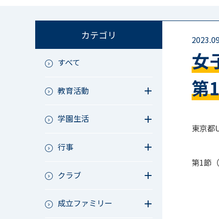
カテゴリ
2023.09
女
すべて
第
教育活動
教育活動（中学）
学園生活
教育活動（高校）
東京都U-
教育活動（中高）
教員リレー～今日の1枚～
教育活動（その他）
行事
今日の1枚～ｸﾗｽ&ｸﾗﾌﾞ編～
アース・プロジェクト
学校長ブログ
第1節
鷲宮祭（体育祭）
校外研修
クラブ
成立祭（文化祭）
行事（その他）
硬式野球
夏フェス
成立ファミリー
軟式野球
男子サッカー
成立ファミリー