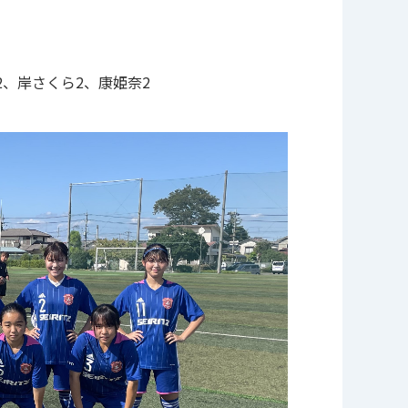
2、岸さくら2、康姫奈2