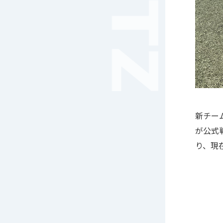
音楽（コーラス）
地域ボランティア
美術
マルチメディア
ライフワーク
理科
新日本芸能
部活（その他）
宇宙探究
新チー
赤門倶楽部
が公式
り、
現