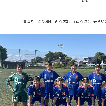
10-0
得点者 森愛和4、西真央3、奥山真悠2、表るい