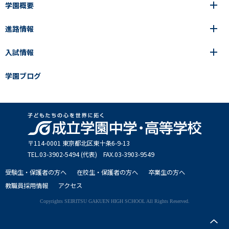
学園概要
高等学校
年間行事
中学校
アース・プロジェクト
成立生の1日
進路情報
中学校
学園の歩み
成立メソッド
施設紹介
アース・プロジェクト
校長挨拶
コース・クラス選択
部活動紹介
入試情報
成立学園ならではの教育
進路・進学
成立メソッド
アクセス
教科指導の特徴
制服
教科指導の特徴
卒業生の声
学園ブログ
学園ブログ
見える学力×見えない学力
中学入試Q&A
卒業生の声
SEIRITZ TV
高校入試Q&A
入試結果
説明会・イベント日程
出願方法・募集要項
〒114-0001 東京都北区東⼗条6-9-13
TEL.03-3902-5494 (代表) FAX.03-3903-9549
受験生・保護者の方へ
在校生・保護者の方へ
卒業生の方へ
教職員採用情報
アクセス
Copyrights SEIRITSU GAKUEN HIGH SCHOOL All Rights Reserved.