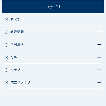
カテゴリ
すべて
教育活動
教育活動（中学）
教育活動（高校）
学園生活
教育活動（中高）
教員リレー～今日の1枚～
教育活動（その他）
今日の1枚～ｸﾗｽ&ｸﾗﾌﾞ編～
行事
アース・プロジェクト
学校長ブログ
鷲宮祭（体育祭）
校外研修
成立祭（文化祭）
クラブ
行事（その他）
硬式野球
夏フェス
軟式野球
成立ファミリー
男子サッカー
成立ファミリー
女子サッカー
サッカー（中学）
男子バスケットボール