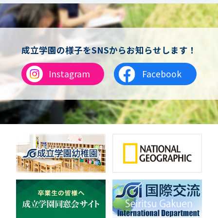
女子バスケットボール
男女バスケットボール（中学）
男子バドミントン
女子バドミントン
チアリーディング
成立学園の様子をSNSからお知らせします！
総合格闘技
合気道
Instagram
Facebook
女子テニス
男子バレーボール
体操
ダンス
英会話
音楽（吹奏楽）
音楽（コーラス）
地域ボランティア
美術
マルチメディア
ライフワーク
理科
新日本芸能
部活（その他）