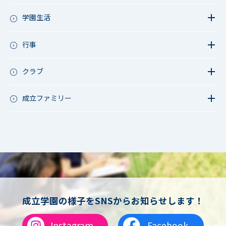
教育活動（中学）
教育活動（高校）
学園生活
教育活動（中高）
教員リレー～今日の1枚～
教育活動（その他）
今日の1枚～ｸﾗｽ&ｸﾗﾌﾞ編～
行事
アース・プロジェクト
学校長ブログ
鷲宮祭（体育祭）
校外研修
成立祭（文化祭）
クラブ
行事（その他）
硬式野球
夏フェス
軟式野球
成立ファミリー
男子サッカー
成立ファミリー
女子サッカー
サッカー（中学）
男子バスケットボール
女子バスケットボール
男女バスケットボール（中学）
男子バドミントン
女子バドミントン
チアリーディング
成立学園の様子をSNSからお知らせします！
総合格闘技
合気道
Instagram
Facebook