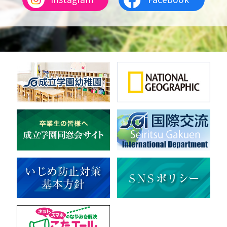
女子テニス
男子バレーボール
体操
ダンス
英会話
音楽（吹奏楽）
音楽（コーラス）
地域ボランティア
美術
マルチメディア
ライフワーク
理科
新日本芸能
部活（その他）
宇宙探究
赤門倶楽部