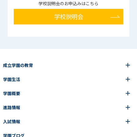
学校説明会のお申込みはこちら
学校説明会
成立学園の教育
学園生活
6年間の一貫教育
高等学校
学園概要
高等学校
年間行事
中学校
アース・プロジェクト
成立生の1日
進路情報
中学校
学園の歩み
成立メソッド
施設紹介
アース・プロジェクト
校長挨拶
コース・クラス選択
部活動紹介
入試情報
成立学園ならではの教育
進路・進学
成立メソッド
アクセス
教科指導の特徴
制服
教科指導の特徴
卒業生の声
学園ブログ
学園ブログ
見える学力×見えない学力
中学入試Q&A