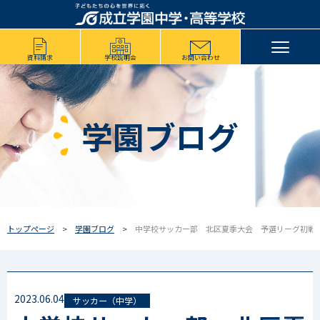
資料請求
学校説明会
お問い合わせ
学園ブログ
トップページ
学園ブログ
中学校サッカー部 北区夏季大会 予選リーグ初戦
2023.06.04
サッカー（中学）