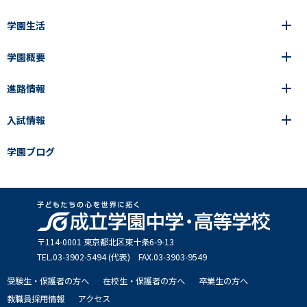
学園生活
6年間の一貫教育
高等学校
学園概要
高等学校
年間行事
中学校
アース・プロジェクト
成立生の1日
進路情報
中学校
学園の歩み
成立メソッド
施設紹介
アース・プロジェクト
校長挨拶
コース・クラス選択
部活動紹介
入試情報
成立学園ならではの教育
進路・進学
成立メソッド
アクセス
教科指導の特徴
制服
教科指導の特徴
卒業生の声
学園ブログ
学園ブログ
見える学力×見えない学力
中学入試Q&A
卒業生の声
SEIRITZ TV
高校入試Q&A
入試結果
説明会・イベント日程
出願方法・募集要項
〒114-0001 東京都北区東⼗条6-9-13
TEL.03-3902-5494 (代表) FAX.03-3903-9549
受験生・保護者の方へ
在校生・保護者の方へ
卒業生の方へ
教職員採用情報
アクセス