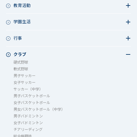
教育活動
教育活動（中学）
教育活動（高校）
学園生活
教育活動（中高）
教員リレー～今日の1枚～
教育活動（その他）
今日の1枚～ｸﾗｽ&ｸﾗﾌﾞ編～
行事
アース・プロジェクト
学校長ブログ
鷲宮祭（体育祭）
校外研修
成立祭（文化祭）
クラブ
行事（その他）
硬式野球
夏フェス
軟式野球
男子サッカー
女子サッカー
サッカー（中学）
男子バスケットボール
女子バスケットボール
男女バスケットボール（中学）
男子バドミントン
女子バドミントン
チアリーディング
総合格闘技